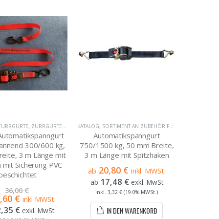
ZURRGURTE
,
ZURRGURTE 2-TEILIG STANDARD
KATALOG
,
SORTIMENT AN ZUBEHÖR FÜR ZURRGURTE UND HEBEBÄNDER
Automatikspanngurt
Automatikspanngurt
annend 300/600 kg,
750/1500 kg, 50 mm Breite,
eite, 3 m Länge mit
3 m Länge mit Spitzhaken
 mit Sicherung PVC
20,80 €
ab
inkl. MWSt.
beschichtet
17,48 €
ab
exkl. MwSt
36,00 €
inkl. 3,32 € (19.0% MWSt.)
,60 €
inkl MWSt.
,35 €
IN DEN WARENKORB
exkl. MwSt