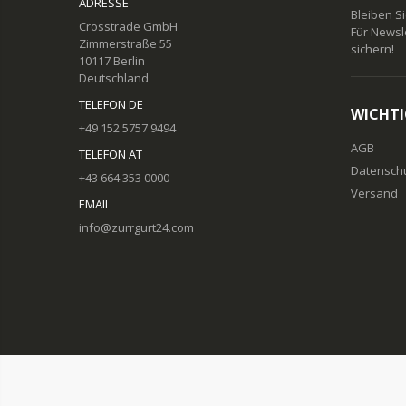
ADRESSE
Bleiben S
Crosstrade GmbH
Für Newsl
Zimmerstraße 55
sichern!
10117 Berlin
Deutschland
TELEFON DE
WICHTI
+49 152 5757 9494
AGB
TELEFON AT
Datensch
+43 664 353 0000
Versand
EMAIL
info@zurrgurt24.com