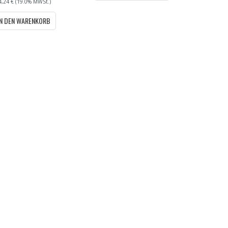
 4,24 € (19.0% MWSt.)
IN DEN WARENKORB