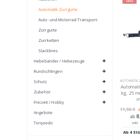
SALE
Automatik-Zurrgurte
Auto- und Motorrad-Transport-
Zurrgurte
Zurrketten
Slacklines
Hebebänder / Hebezeuge
Rundschlingen
AUTOMATIK
Schutz
Automati
Zubehör
kg, 25 m
m
Freizeit / Hobby
11,50 €
Angebote
8
ab
Torqeedo
inkl.
Ab 4 St