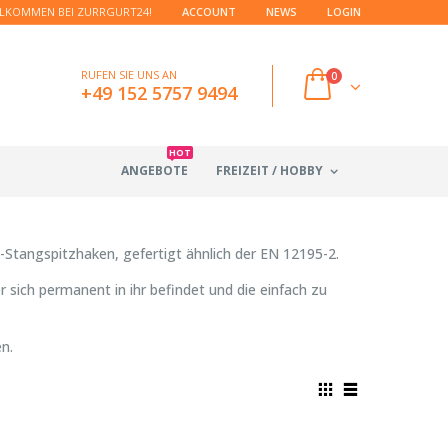
LKOMMEN BEI ZURRGURT24!
ACCOUNT
NEWS
LOGIN
RUFEN SIE UNS AN
0
+49 152 5757 9494
HOT
ANGEBOTE
FREIZEIT / HOBBY
tangspitzhaken, gefertigt ähnlich der EN 12195-2.
r sich permanent in ihr befindet und die einfach zu
n.