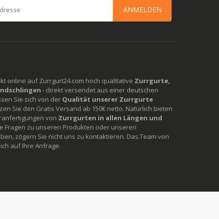
ANMELDEN
rekt online auf Zurrgurt24.com hoch qualitative
Zurrgurte,
ndschlingen
- direkt versendet aus einer deutschen
ssen Sie sich von der
Qualität unserer Zurrgurte
en Sie den Gratis Versand ab 150€ netto. Natürlich bieten
ranfertigungen von
Zurrgurten in allen Längen und
Sie Fragen zu unseren Produkten oder unseren
ben, zögern Sie nicht uns zu kontaktieren. Das Team von
ich auf Ihre Anfrage.