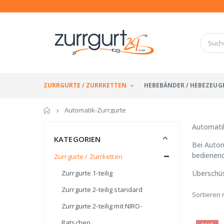
ZURRGURTE / ZURRKETTEN
HEBEBÄNDER / HEBEZEUG
Startseite
Automatik-Zurrgurte
Automatik
KATEGORIEN
Bei Autom
bedienend
Zurrgurte / Zurrketten
Zurrgurte 1-teilig
Überschüs
Zurrgurte 2-teilig standard
Sortieren 
Zurrgurte 2-teilig mit NIRO-
Ratschen