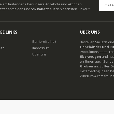
ie am laufenden über unsere Angebote und Aktionen.
etter anmelden und
5% Rabatt
auf den nächsten Einkauf
GE LINKS
ÜBER UNS
Barrierefreiheit
Bestellen Sie jetzt di
Hebebänder und Ru
utz
Impressum
Produktionsstätte. La
Über uns
überzeugen
und nutz
wir Ihnen auch Sonde
Größen
an. Sollten 
Lieferbedingungen ha
Zurrgurt24.com freut s