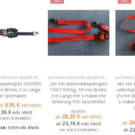
SALE
SALE
-ZURRGURTE
,
BELIEBTE PRODUKTE
AUTOMATIK-ZURRGURTE
,
BELIEBTE PRODUKTE
AUTOMATIK-
kspanngurt 300/600
2er Set Automatikspanngurt
4er Set 
m Breite, 3 m Länge
750/1500 kg, 50 mm Breite,
selbstsp
it Spitzhaken
3 m Länge mit S-Haken mit
25 mm Br
Sicherung PVC beschichtet
S-Haken
9,95 €
ab
inkl MWSt.
,36 €
32,00 €
exkl. MwSt
28,20 €
ab
inkl MWSt.
 1,58 € (19.0% MWSt.)
26
23,70 €
ab
ab
exkl. MwSt
ück:
9,50 € inkl. MwSt
22
ab
inkl. 4,50 € (19.0% MWSt.)