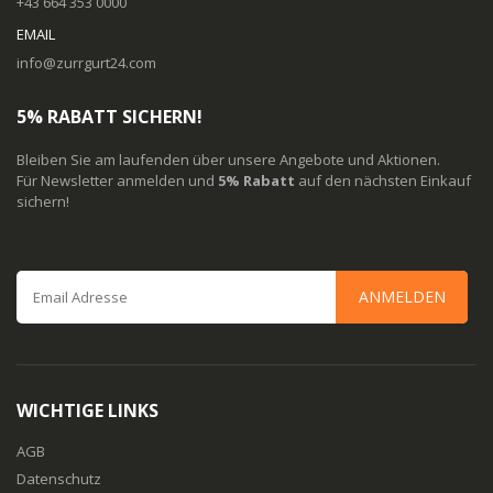
+43 664 353 0000
EMAIL
info@zurrgurt24.com
5% RABATT SICHERN!
Bleiben Sie am laufenden über unsere Angebote und Aktionen.
Für Newsletter anmelden und
5% Rabatt
auf den nächsten Einkauf
sichern!
ANMELDEN
WICHTIGE LINKS
AGB
Datenschutz