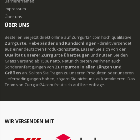
Barrierefreiheit
Impressum
Über uns
ÜBER UNS
Bestellen Sie jetzt direkt online auf Zurrgurt24.com hoch qualitative
Zurrgurte, Hebebänder und Rundschlingen
- direkt versendet
aus einer deutschen Produktionsstätte. Lassen Sie sich von der
Qualität unserer Zurrgurte überzeugen
und nutzen Sie den
Gratis Versand ab 150€ netto. Natürlich bieten wir Ihnen auch
Sonderanfertigungen von
Zurrgurten in allen Längen und
Größen
an. Sollten Sie Fragen zu unseren Produkten oder unseren
Lieferbedingungen haben, zögern Sie nicht uns zu kontaktieren. Das
Team von Zurrgurt24.com freut sich auf Ihre Anfrage.
WIR VERSENDEN MIT