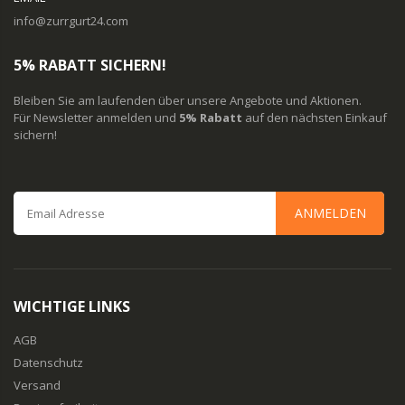
info@zurrgurt24.com
5% RABATT SICHERN!
Bleiben Sie am laufenden über unsere Angebote und Aktionen.
Für Newsletter anmelden und
5% Rabatt
auf den nächsten Einkauf
sichern!
ANMELDEN
WICHTIGE LINKS
AGB
Datenschutz
Versand