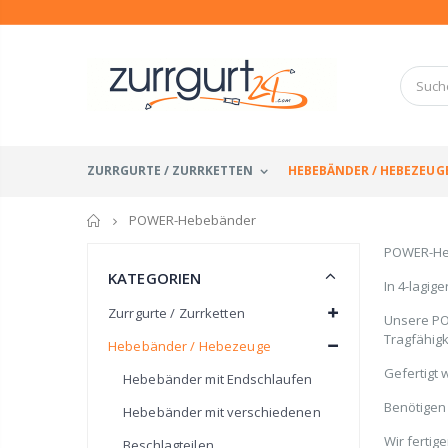
ZURRGURTE / ZURRKETTEN
HEBEBÄNDER / HEBEZEUG
Startseite
POWER-Hebebänder
POWER-Heb
KATEGORIEN
In 4-lagig
Zurrgurte / Zurrketten
Unsere PO
Tragfähig
Hebebänder / Hebezeuge
Gefertigt
Hebebänder mit Endschlaufen
Benötigen 
Hebebänder mit verschiedenen
Wir ferti
Beschlagteilen