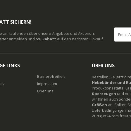
ATT SICHERN!
ie am laufenden über unsere Angebote und Aktionen.
etter anmelden und
5% Rabatt
auf den nächsten Einkauf
GE LINKS
ÜBER UNS
Barrierefreiheit
Bestellen Sie jetzt di
Hebebänder und Ru
utz
Impressum
Produktionsstätte. La
Über uns
überzeugen
und nutz
wir Ihnen auch Sonde
Größen
an. Sollten 
Lieferbedingungen ha
Zurrgurt24.com freut s