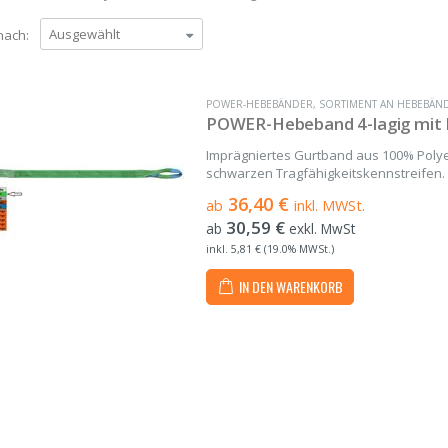
nach:
POWER-HEBEBÄNDER
,
SORTIMENT AN HEBEBÄN
POWER-Hebeband 4-lagig mit 
Imprägniertes Gurtband aus 100% Polye
schwarzen Tragfähigkeitskennstreifen. 
(ausgenommen mit Tragfähigkeit 2000 kg
36,40 €
ab
inkl. MWSt.
1qualitätsgeprüftSicherheitsfaktor...
30,59 €
ab
exkl. MwSt
inkl. 5,81 € (19.0% MWSt.)
IN DEN WARENKORB