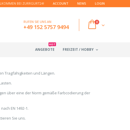
LKOMMEN BEI ZURRGURT24!
ACCOUNT
NEWS
LOGIN
RUFEN SIE UNS AN
0
+49 152 5757 9494
HOT
ANGEBOTE
FREIZEIT / HOBBY
en Tragfähigkeiten und Längen.
Lasten.
gen über eine der Norm gemäße Farbcodierung der
nach EN 1492-1.
tieren Sie uns.