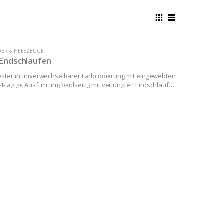
DER & HEBEZEUGE
Endschlaufen
ster in unverwechselbarer Farbcodierung mit eingewebten
4-lagige Ausführung beidseitig mit verjüngten Endschlaufen
 und 4000 kg) gefertigt nach EN 1492-