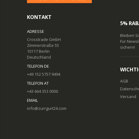
KONTAKT
5% RAB
ADRESSE
Bleiben S
Crosstrade GmbH
Für Newsl
Zimmerstraße 55
sichern!
10117 Berlin
Deutschland
TELEFON DE
WICHTI
+49 152 5757 9494
AGB
TELEFON AT
Datensch
+43 664 353 0000
Versand
EMAIL
info@zurrgurt24.com