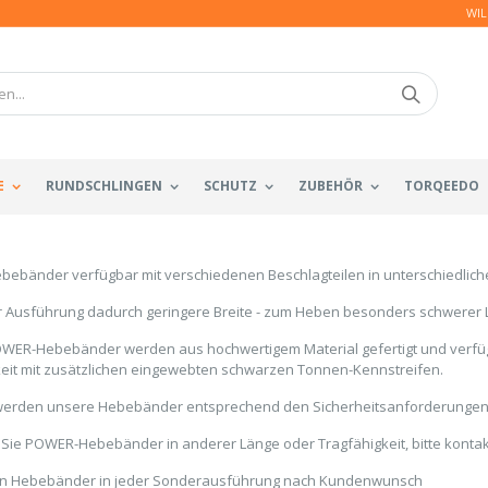
WIL
E
RUNDSCHLINGEN
SCHUTZ
ZUBEHÖR
TORQEEDO
ebänder verfügbar mit verschiedenen Beschlagteilen in unterschiedlich
er Ausführung dadurch geringere Breite - zum Heben besonders schwerer 
WER-Hebebänder werden aus hochwertigem Material gefertigt und verfü
keit mit zusätzlichen eingewebten schwarzen Tonnen-Kennstreifen.
 werden unsere Hebebänder entsprechend den Sicherheitsanforderungen 
Sie POWER-Hebebänder in anderer Länge oder Tragfähigkeit, bitte kontak
gen Hebebänder in jeder Sonderausführung nach Kundenwunsch