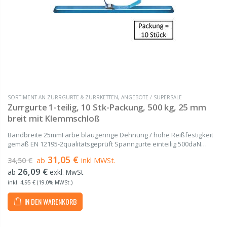
SORTIMENT AN ZURRGURTE & ZURRKETTEN
,
ANGEBOTE / SUPERSALE
Zurrgurte 1-teilig, 10 Stk-Packung, 500 kg, 25 mm
breit mit Klemmschloß
Bandbreite 25mmFarbe blaugeringe Dehnung / hohe Reißfestigkeit
gemäß EN 12195-2qualitätsgeprüft Spanngurte einteilig 500daN
gefertigt aus hochwertigem Polyester (PES) von 1 m bis 12 m Länge
31,05 €
34,50 €
ab
inkl MWSt.
Bestehend aus dem Gurtband und...
26,09 €
ab
exkl. MwSt
inkl. 4,95 € (19.0% MWSt.)
IN DEN WARENKORB