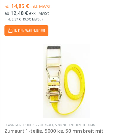
Langhebelratsche gefertigt aus hochwertigem Polyester (PES) von 4
14,85 €
ab
inkl. MWSt.
m bis 20 m Länge Bestehend aus einem Gurtband...
12,48 €
ab
exkl. MwSt
inkl. 2,37 € (19.0% MWSt.)
IN DEN WARENKORB
SPANNGURTE 5000KG ZUGKRAFT
,
SPANNGURTE BREITE 50MM
Zurrgurt 1-teilig, 5000 kg, 50 mm breit mit