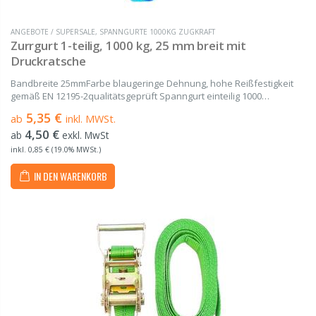
ANGEBOTE / SUPERSALE
,
SPANNGURTE 1000KG ZUGKRAFT
Zurrgurt 1-teilig, 1000 kg, 25 mm breit mit
Druckratsche
Bandbreite 25mmFarbe blaugeringe Dehnung, hohe Reißfestigkeit
gemäß EN 12195-2qualitätsgeprüft Spanngurt einteilig 1000
daN gefertigt aus hochwertigem Polyester (PES) von 2 m bis 20 m
5,35 €
ab
inkl. MWSt.
Länge Bestehend aus einem Gurtband und der...
4,50 €
ab
exkl. MwSt
inkl. 0,85 € (19.0% MWSt.)
IN DEN WARENKORB