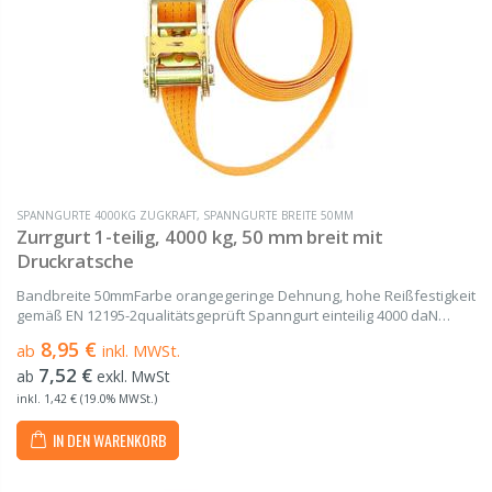
SPANNGURTE 4000KG ZUGKRAFT
,
SPANNGURTE BREITE 50MM
Zurrgurt 1-teilig, 4000 kg, 50 mm breit mit
Druckratsche
Bandbreite 50mmFarbe orangegeringe Dehnung, hohe Reißfestigkeit
gemäß EN 12195-2qualitätsgeprüft Spanngurt einteilig 4000 daN
gefertigt aus hochwertigem Polyester (PES) von 2 m bis 20 m Länge
8,95 €
ab
inkl. MWSt.
Bestehend aus einem Gurtband und...
7,52 €
ab
exkl. MwSt
inkl. 1,42 € (19.0% MWSt.)
IN DEN WARENKORB