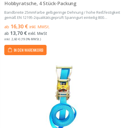
Hobbyratsche, 4 Stück-Packung
Bandbreite 25mmFarbe gelbgeringe Dehnung / hohe Reißfestigkeit
gemäß EN 12195-2qualitätsgeprüft Spanngurt einteilig 800
daN gefertigt aus hochwertigem Polyester (PES) von 1 m bis 12 m
16,30 €
ab
inkl. MWSt.
Länge, 4 Stück in Packung Umreifungsgurt...
13,70 €
ab
exkl. MwSt
inkl. 2,60 € (19.0% MWSt.)
IN DEN WARENKORB