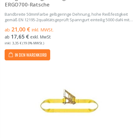
ERGO700-Ratsche
Bandbreite 50mmFarbe gelbgeringe Dehnung, hohe Reißfestigkeit
gemäß EN 12195-2qualitätsgeprüft Spanngurt einteilig 5000 daN mit
Langhebelratsche gefertigt aus hochwertigem Polyester (PES) von 4
21,00 €
ab
inkl. MWSt.
m bis 20 m Länge Bestehend aus einem...
17,65 €
ab
exkl. MwSt
inkl. 3,35 € (19.0% MWSt.)
IN DEN WARENKORB