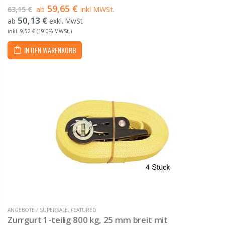
gefertigt aus hochwertigem Polyester (PES) von 1 m bis 12 m Länge
59,65 €
63,15 €
ab
inkl MWSt.
Bestehend aus dem Gurtband...
50,13 €
ab
exkl. MwSt
inkl. 9,52 € (19.0% MWSt.)
IN DEN WARENKORB
ANGEBOTE / SUPERSALE
,
FEATURED
Zurrgurt 1-teilig 800 kg, 25 mm breit mit