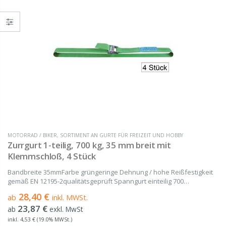
MOTORRAD / BIKER
,
SORTIMENT AN GURTE FÜR FREIZEIT UND HOBBY
Zurrgurt 1-teilig, 700 kg, 35 mm breit mit
Klemmschloß, 4 Stück
Bandbreite 35mmFarbe grüngeringe Dehnung / hohe Reißfestigkeit
gemäß EN 12195-2qualitätsgeprüft Spanngurt einteilig 700
daN gefertigt aus hochwertigem Polyester (PES) von 1 m bis 12 m
28,40 €
ab
inkl. MWSt.
Länge Bestehend aus einem Gurtband und...
23,87 €
ab
exkl. MwSt
inkl. 4,53 € (19.0% MWSt.)