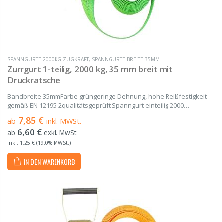
SPANNGURTE 2000KG ZUGKRAFT
,
SPANNGURTE BREITE 35MM
Zurrgurt 1-teilig, 2000 kg, 35 mm breit mit
Druckratsche
Bandbreite 35mmFarbe grüngeringe Dehnung, hohe Reißfestigkeit
gemäß EN 12195-2qualitätsgeprüft Spanngurt einteilig 2000
daN gefertigt aus hochwertigem Polyester (PES) von 2 m bis 20 m
7,85 €
ab
inkl. MWSt.
Länge Bestehend aus einem Gurtband und dem...
6,60 €
ab
exkl. MwSt
inkl. 1,25 € (19.0% MWSt.)
IN DEN WARENKORB