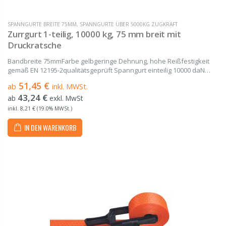
SPANNGURTE BREITE 75MM
,
SPANNGURTE ÜBER 5000KG ZUGKRAFT
Zurrgurt 1-teilig, 10000 kg, 75 mm breit mit
Druckratsche
Bandbreite 75mmFarbe gelbgeringe Dehnung, hohe Reißfestigkeit
gemäß EN 12195-2qualitätsgeprüft Spanngurt einteilig 10000 daN
gefertigt aus hochwertigem Polyester (PES) von 4 m bis 20 m Länge
51,45 €
ab
inkl. MWSt.
Bestehend aus einem Gurtband und...
43,24 €
ab
exkl. MwSt
inkl. 8,21 € (19.0% MWSt.)
IN DEN WARENKORB