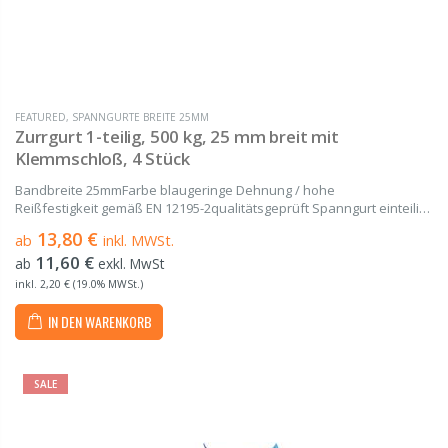
FEATURED
,
SPANNGURTE BREITE 25MM
Zurrgurt 1-teilig, 500 kg, 25 mm breit mit
Klemmschloß, 4 Stück
Bandbreite 25mmFarbe blaugeringe Dehnung / hohe
Reißfestigkeit gemäß EN 12195-2qualitätsgeprüft Spanngurt einteilig
500daN gefertigt aus hochwertigem Polyester (PES) von 1 m bis 12 m
13,80 €
ab
inkl. MWSt.
Länge Bestehend aus einem Gurtband und dem Klemmschloß...
11,60 €
ab
exkl. MwSt
inkl. 2,20 € (19.0% MWSt.)
IN DEN WARENKORB
SALE