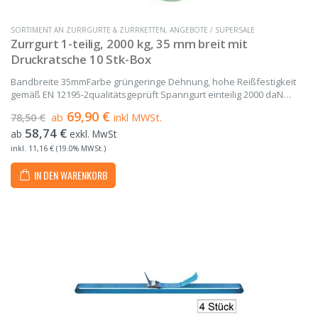
SORTIMENT AN ZURRGURTE & ZURRKETTEN
,
ANGEBOTE / SUPERSALE
Zurrgurt 1-teilig, 2000 kg, 35 mm breit mit
Druckratsche 10 Stk-Box
Bandbreite 35mmFarbe grüngeringe Dehnung, hohe Reißfestigkeit
gemäß EN 12195-2qualitätsgeprüft Spanngurt einteilig 2000 daN
gefertigt aus hochwertigem Polyester (PES) von 2 m bis 20 m Länge
69,90 €
78,50 €
ab
inkl MWSt.
Bestehend aus einem Gurtband und...
58,74 €
ab
exkl. MwSt
inkl. 11,16 € (19.0% MWSt.)
IN DEN WARENKORB