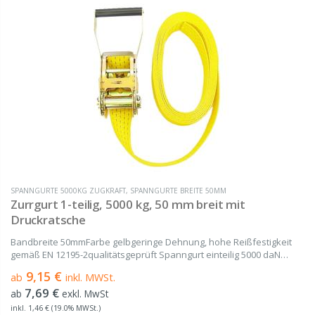
SPANNGURTE 5000KG ZUGKRAFT
,
SPANNGURTE BREITE 50MM
Zurrgurt 1-teilig, 5000 kg, 50 mm breit mit
Druckratsche
Bandbreite 50mmFarbe gelbgeringe Dehnung, hohe Reißfestigkeit
gemäß EN 12195-2qualitätsgeprüft Spanngurt einteilig 5000 daN
gefertigt aus hochwertigem Polyester (PES) von 2 m bis 20 m Länge
9,15 €
ab
inkl. MWSt.
Bestehend aus einem Gurtband und...
7,69 €
ab
exkl. MwSt
inkl. 1,46 € (19.0% MWSt.)