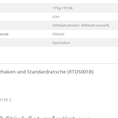
1 Pkg.=10 Stk.
4,0m
2000daN (direkt) / 4000daN (umreift)
orce)
300daN
Spitzhaken
itzhaken und Standardratsche (RTD5001B)
12195-2