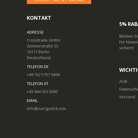
KONTAKT
5% RAB
ADRESSE
Bleiben S
Crosstrade GmbH
Für Newsl
Zimmerstraße 55
sichern!
10117 Berlin
Deutschland
TELEFON DE
WICHTI
+49 152 5757 9494
AGB
TELEFON AT
Datensch
+43 664 353 0000
Versand
EMAIL
info@zurrgurt24.com