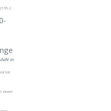
12195-2
0-
änge
 daN in
nd mit
it einem
igen.