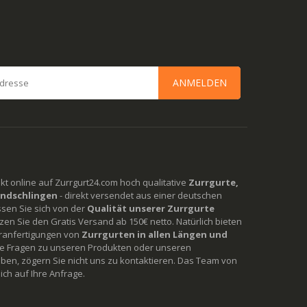
ANMELDEN
rekt online auf Zurrgurt24.com hoch qualitative
Zurrgurte,
ndschlingen
- direkt versendet aus einer deutschen
ssen Sie sich von der
Qualität unserer Zurrgurte
en Sie den Gratis Versand ab 150€ netto. Natürlich bieten
ranfertigungen von
Zurrgurten in allen Längen und
Sie Fragen zu unseren Produkten oder unseren
ben, zögern Sie nicht uns zu kontaktieren. Das Team von
ich auf Ihre Anfrage.