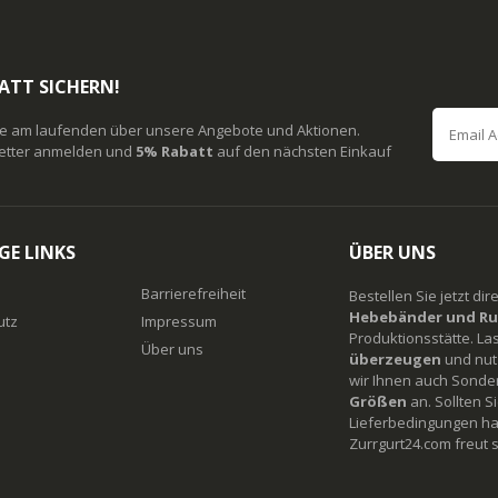
ATT SICHERN!
ie am laufenden über unsere Angebote und Aktionen.
etter anmelden und
5% Rabatt
auf den nächsten Einkauf
GE LINKS
ÜBER UNS
Barrierefreiheit
Bestellen Sie jetzt di
Hebebänder und Ru
utz
Impressum
Produktionsstätte. La
Über uns
überzeugen
und nutz
wir Ihnen auch Sonde
Größen
an. Sollten 
Lieferbedingungen ha
Zurrgurt24.com freut s