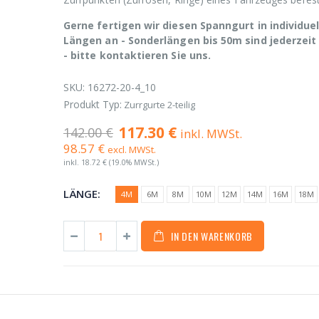
Gerne fertigen wir diesen Spanngurt in individue
Längen an - Sonderlängen bis 50m sind jederzeit
- bitte kontaktieren Sie uns.
SKU:
16272-20-4_10
Produkt Typ:
Zurrgurte 2-teilig
117.30 €
142.00 €
inkl. MWSt.
98.57 €
excl. MWSt.
inkl.
18.72 €
(19.0% MWSt.)
LÄNGE:
4M
6M
8M
10M
12M
14M
16M
18M
IN DEN WARENKORB