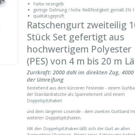
Farbe neongelb
geringe Dehnung / hohe Reißfestigkeit gemäß EN 
qualitätsgeprüft
Ratschengurt zweiteilig 1
Stück Set gefertigt aus
hochwertigem Polyester
(PES) von 4 m bis 20 m L
Zurrkraft: 2000 daN im direkten Zug, 4000
der Umreifung
Bestehend aus dem kürzeren Festende - einem Gurtba
der Standardratsche als Spannelement und einem
Doppelspitzhaken
und dem längeren Losende - dem zweiten Gurtband m
weiteren Doppelspitzhaken.
Mit den Doppelspitzhaken läßt sich der Gurt an allen
Zurrpunkten (Zurrösen, Ringe) eines Fahrzeuges befest