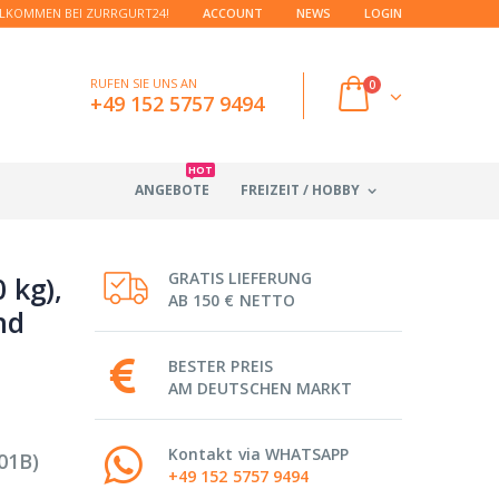
LKOMMEN BEI ZURRGURT24!
ACCOUNT
NEWS
LOGIN
RUFEN SIE UNS AN
0
+49 152 5757 9494
HOT
ANGEBOTE
FREIZEIT / HOBBY
GRATIS LIEFERUNG
 kg),
AB 150 € NETTO
nd
BESTER PREIS
AM DEUTSCHEN MARKT
Kontakt via WHATSAPP
01B)
+49 152 5757 9494