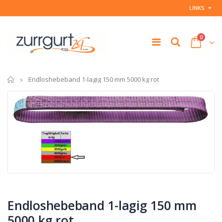
LINKS
0
Startseite
Endloshebeband 1-lagig 150 mm 5000 kg rot
Endloshebeband 1-lagig 150 mm
5000 kg rot