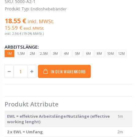
SKU:
5000-A2-1
Produkt Typ:
Endloshebebänder
18.55 €
inkl. MWSt.
15.59 €
excl. MWSt.
inkl.
2.96 €
(19.0% MWSt.)
ARBEITSLÄNGE:
1M
1,5M
2M
2,5M
3M
4M
5M
6M
8M
10M
12M
IN DEN WARENKORB
Produkt Attribute
EWL = effektive Arbeitslänge/Nutzlänge (effective
1m
working lenght)
2 x EWL = Umfang
2m