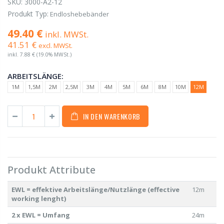
SKU:
3000-A2-12
Produkt Typ:
Endloshebebänder
49.40 €
inkl. MWSt.
41.51 €
excl. MWSt.
inkl.
7.88 €
(19.0% MWSt.)
ARBEITSLÄNGE:
1M
1,5M
2M
2,5M
3M
4M
5M
6M
8M
10M
12M
IN DEN WARENKORB
Produkt Attribute
EWL = effektive Arbeitslänge/Nutzlänge (effective
12m
working lenght)
2 x EWL = Umfang
24m