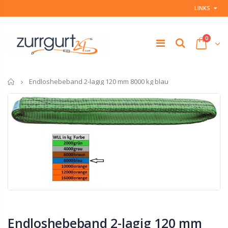
LINKS
0
Startseite
Endloshebeband 2-lagig 120 mm 8000 kg blau
Endloshebeband 2-lagig 120 mm