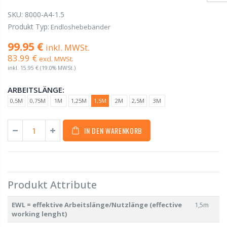
SKU:
8000-A4-1.5
Produkt Typ:
Endloshebebänder
99.95 €
inkl. MWSt.
83.99 €
excl. MWSt.
inkl.
15.95 €
(19.0% MWSt.)
ARBEITSLÄNGE:
0,5M
0,75M
1M
1,25M
1,5M
2M
2,5M
3M
IN DEN WARENKORB
Produkt Attribute
EWL = effektive Arbeitslänge/Nutzlänge (effective
1,5m
working lenght)