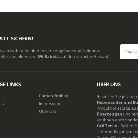
ATT SICHERN!
ie am laufenden über unsere Angebote und Aktionen.
etter anmelden und
5% Rabatt
auf den nächsten Einkauf
GE LINKS
ÜBER UNS
Barrierefreiheit
Bestellen Sie jetzt di
Hebebänder und Ru
utz
Impressum
Produktionsstätte. La
Über uns
überzeugen
und nutz
wir Ihnen auch Sonde
Größen
an. Sollten 
Lieferbedingungen ha
Zurrgurt24.com freut s