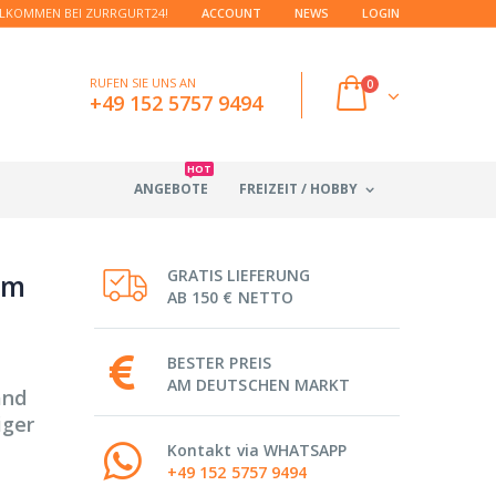
LKOMMEN BEI ZURRGURT24!
ACCOUNT
NEWS
LOGIN
RUFEN SIE UNS AN
0
+49 152 5757 9494
HOT
ANGEBOTE
FREIZEIT / HOBBY
GRATIS LIEFERUNG
mm
AB 150 € NETTO
BESTER PREIS
AM DEUTSCHEN MARKT
and
iger
Kontakt via WHATSAPP
+49 152 5757 9494