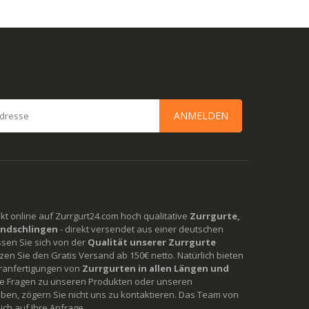
ANMELDEN
rekt online auf Zurrgurt24.com hoch qualitative
Zurrgurte,
ndschlingen
- direkt versendet aus einer deutschen
ssen Sie sich von der
Qualität unserer Zurrgurte
en Sie den Gratis Versand ab 150€ netto. Natürlich bieten
ranfertigungen von
Zurrgurten in allen Längen und
Sie Fragen zu unseren Produkten oder unseren
ben, zögern Sie nicht uns zu kontaktieren. Das Team von
ich auf Ihre Anfrage.