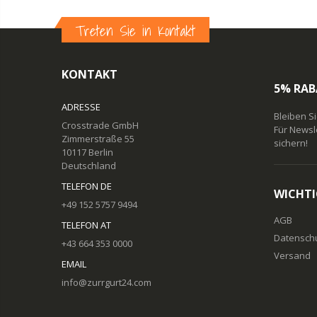
Treten Sie in Kontakt
KONTAKT
5% RAB
ADRESSE
Bleiben S
Crosstrade GmbH
Für Newsl
Zimmerstraße 55
sichern!
10117 Berlin
Deutschland
TELEFON DE
WICHTI
+49 152 5757 9494
AGB
TELEFON AT
Datensch
+43 664 353 0000
Versand
EMAIL
info@zurrgurt24.com