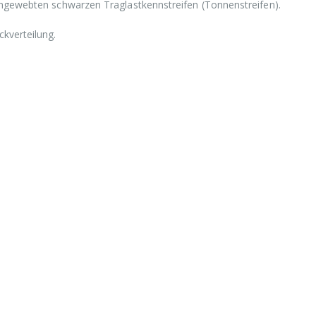
ingewebten schwarzen Traglastkennstreifen (Tonnenstreifen).
kverteilung.