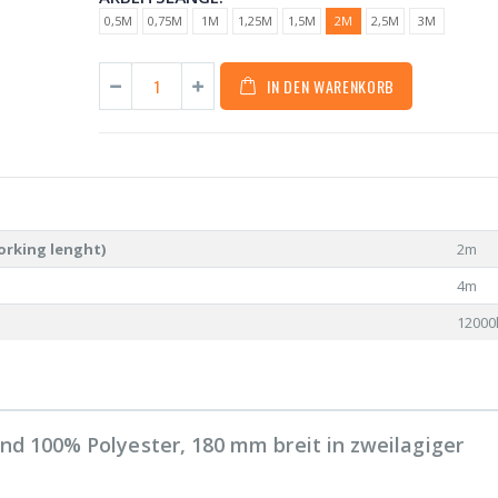
0,5M
0,75M
1M
1,25M
1,5M
2M
2,5M
3M
IN DEN WARENKORB
orking lenght)
2m
4m
12000
d 100% Polyester, 180 mm breit in zweilagiger