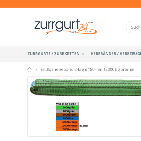
ZURRGURTE / ZURRKETTEN
HEBEBÄNDER / HEBEZEUG
Startseite
Endloshebeband 2-lagig 180 mm 12000 kg orange