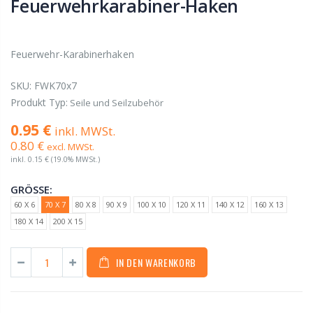
Feuerwehrkarabiner-Haken
Feuerwehr-Karabinerhaken
SKU:
FWK70x7
Produkt Typ:
Seile und Seilzubehör
0.95 €
inkl. MWSt.
0.80 €
excl. MWSt.
inkl.
0.15 €
(19.0% MWSt.)
GRÖSSE:
60 X 6
70 X 7
80 X 8
90 X 9
100 X 10
120 X 11
140 X 12
160 X 13
180 X 14
200 X 15
IN DEN WARENKORB