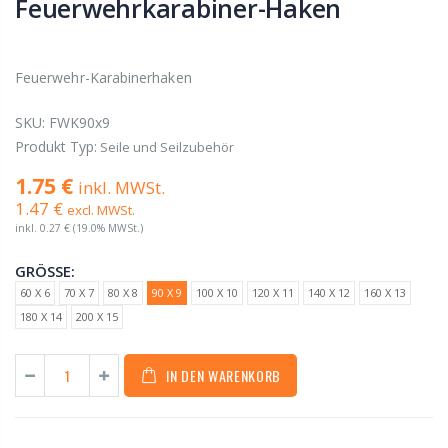
Feuerwehrkarabiner-Haken
Feuerwehr-Karabinerhaken
SKU:
FWK90x9
Produkt Typ:
Seile und Seilzubehör
1.75 €
inkl. MWSt.
1.47 €
excl. MWSt.
inkl.
0.27 €
(19.0% MWSt.)
GRÖSSE:
60 X 6
70 X 7
80 X 8
90 X 9
100 X 10
120 X 11
140 X 12
160 X 13
180 X 14
200 X 15
IN DEN WARENKORB