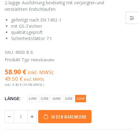
2-lagige Ausführung beidseitig mit verjüngten und
verstärkten Endschlaufen.
gefertigt nach EN 1492-1
mit GS-Zeichen
qualitätsgeprüft
Sicherheitsfaktor 7:1
SKU:
4000 B 6
Produkt Typ:
Hebebänder
58.90 €
inkl. MWSt.
49.50 €
excl. MWSt.
inkl.
9.40 €
(19.0% MWSt.)
LÄNGE:
2,0M
3,0M
4,0M
5,0M
6,0M
IN DEN WARENKORB