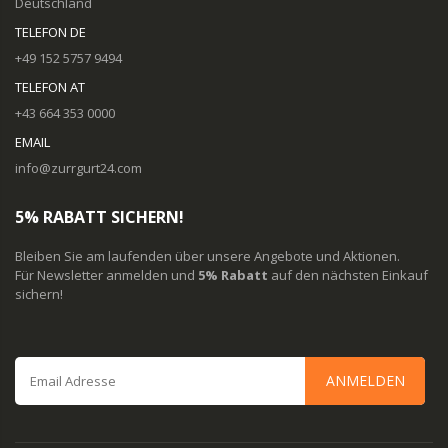
Deutschland
TELEFON DE
+49 152 5757 9494
TELEFON AT
+43 664 353 0000
EMAIL
info@zurrgurt24.com
5% RABATT SICHERN!
Bleiben Sie am laufenden über unsere Angebote und Aktionen.
Für Newsletter anmelden und
5% Rabatt
auf den nächsten Einkauf
sichern!
ANMELDEN