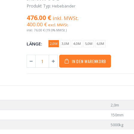
Produkt Typ:
Hebebänder
476.00 €
inkl. MWSt.
400.00 €
excl. MWSt.
inkl.
76.00 €
(19.0% MWSt.)
LÄNGE:
2,0M
3,0M
4,0M
5,0M
6,0M
IN DEN WARENKORB
2,0m
150mm
5000kg