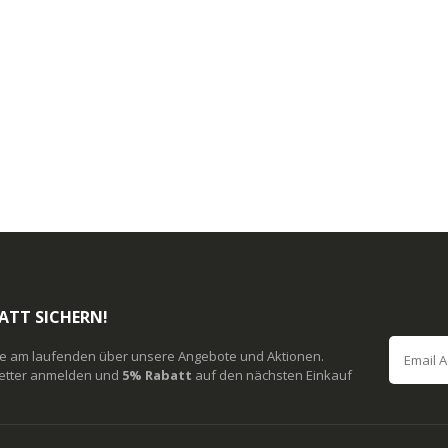
ATT SICHERN!
ie am laufenden über unsere Angebote und Aktionen.
etter anmelden und
5% Rabatt
auf den nächsten Einkauf