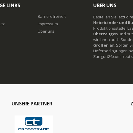
GE LINKS
ÜBER UNS
Barrierefreiheit
Bestellen Sie jetzt di
Hebebänder und Ru
utz
Impressum
Produktionsstätte. La
Über uns
überzeugen
und nutz
wir Ihnen auch Sonde
Größen
an. Sollten 
Lieferbedingungen ha
Zurrgurt24.com freut s
UNSERE PARTNER
Z