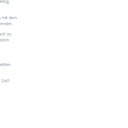
lebig,
n mit dem
erden.
ach zu
nstem
webten
e DKF-