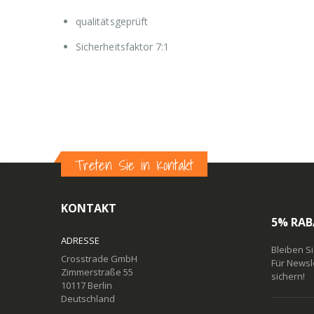
qualitätsgeprüft
Sicherheitsfaktor 7:1
Treten Sie in Kontakt
KONTAKT
5% RAB
ADRESSE
Bleiben S
Crosstrade GmbH
Für Newsl
Zimmerstraße 55
sichern!
10117 Berlin
Deutschland