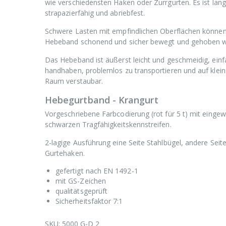
wie verschiedensten Haken oder Zurrgurten. Es ist lang
strapazierfähig und abriebfest.
Schwere Lasten mit empfindlichen Oberflächen könne
Hebeband schonend und sicher bewegt und gehoben w
Das Hebeband ist äußerst leicht und geschmeidig, einf
handhaben, problemlos zu transportieren und auf klei
Raum verstaubar.
Hebegurtband - Krangurt
Vorgeschriebene Farbcodierung (rot für 5 t) mit einge
schwarzen Tragfähigkeitskennstreifen.
2-lagige Ausführung eine Seite Stahlbügel, andere Seit
Gurtehaken.
gefertigt nach EN 1492-1
mit GS-Zeichen
qualitätsgeprüft
Sicherheitsfaktor 7:1
SKU:
5000 G-D 2