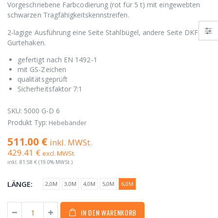
Vorgeschriebene Farbcodierung (rot für 5 t) mit eingewebten
schwarzen Tragfähigkeitskennstreifen.
2-lagige Ausführung eine Seite Stahlbügel, andere Seite DKF-
Gurtehaken.
gefertigt nach EN 1492-1
mit GS-Zeichen
qualitätsgeprüft
Sicherheitsfaktor 7:1
SKU:
5000 G-D 6
Produkt Typ:
Hebebänder
511.00 €
inkl. MWSt.
429.41 €
excl. MWSt.
inkl.
81.58 €
(19.0% MWSt.)
LÄNGE:
2,0M
3,0M
4,0M
5,0M
6,0M
IN DEN WARENKORB