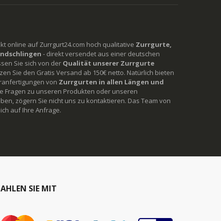
rekt online auf Zurrgurt24.com hoch qualitative
Zurrgurte,
ndschlingen
- direkt versendet aus einer deutschen
ssen Sie sich von der
Qualität unserer Zurrgurte
en Sie den Gratis Versand ab 150€ netto. Natürlich bieten
ranfertigungen von
Zurrgurten in allen Längen und
Sie Fragen zu unseren Produkten oder unseren
ben, zögern Sie nicht uns zu kontaktieren. Das Team von
ich auf Ihre Anfrage.
AHLEN SIE MIT