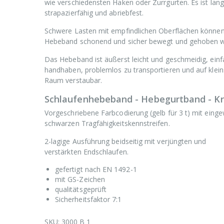
wie verschiedensten Haken oder Zurrgurten. Es ist lang
strapazierfähig und abriebfest.
Schwere Lasten mit empfindlichen Oberflächen könne
Hebeband schonend und sicher bewegt und gehoben w
Das Hebeband ist äußerst leicht und geschmeidig, einf
handhaben, problemlos zu transportieren und auf klei
Raum verstaubar.
Schlaufenhebeband - Hebegurtband - K
Vorgeschriebene Farbcodierung (gelb für 3 t) mit eing
schwarzen Tragfähigkeitskennstreifen.
2-lagige Ausführung beidseitig mit verjüngten und
verstärkten Endschlaufen.
gefertigt nach EN 1492-1
mit GS-Zeichen
qualitätsgeprüft
Sicherheitsfaktor 7:1
SKU:
3000 B 1