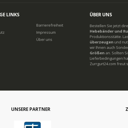
GE LINKS
ÜBER UNS
Barrierefreiheit
Bestellen Sie jetzt di
Hebebänder und Ru
utz
Impressum
Produktionsstätte. La
Über uns
überzeugen
und nutz
wir Ihnen auch Sonde
Größen
an. Sollten 
Lieferbedingungen ha
Zurrgurt24.com freut s
UNSERE PARTNER
Z