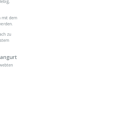
lebig,
n mit dem
erden.
ach zu
nstem
rangurt
ewebten