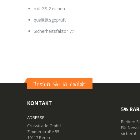
mit GS-Zeichen
qualitätsgeprüft
Sicherheitsfaktor 7:1
Treten Sie in Kontakt
KONTAKT
5% RAB
ADRESSE
Bleiben S
Crosstrade GmbH
Für Newsl
Zimmerstraße 55
sichern!
10117 Berlin