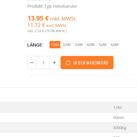
Produkt Typ:
Hebebänder
13.95 €
inkl. MWSt.
11.72 €
excl. MWSt.
inkl.
2.22 €
(19.0% MWSt.)
LÄNGE:
1,0M
2,0M
3,0M
4,0M
5,0M
6,0M
IN DEN WARENKORB
1,0m
90mm
3000kg