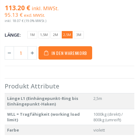
113.20 €
inkl. MWSt.
95.13 €
excl. MWSt.
inkl.
18.07 €
(19.0% MWSt.)
LÄNGE:
1M
1,5M
2M
2,5M
3M
IN DEN WARENKORB
Produkt Attribute
Länge L1 (Einhängepunkt-Ring bis
2,5m
Einhängepunkt-Haken)
WLL = Tragfähigkeit (working load
1000kg (direkt) /
limit)
800kg (umreift)
Farbe
violett