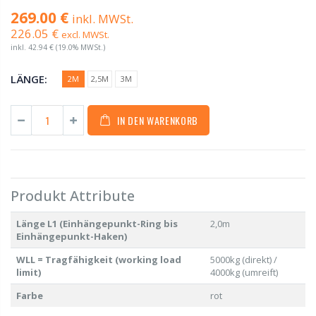
269.00 €
inkl. MWSt.
226.05 €
excl. MWSt.
inkl.
42.94 €
(19.0% MWSt.)
LÄNGE:
2M
2,5M
3M
IN DEN WARENKORB
Produkt Attribute
Länge L1 (Einhängepunkt-Ring bis
2,0m
Einhängepunkt-Haken)
WLL = Tragfähigkeit (working load
5000kg (direkt) /
limit)
4000kg (umreift)
Farbe
rot