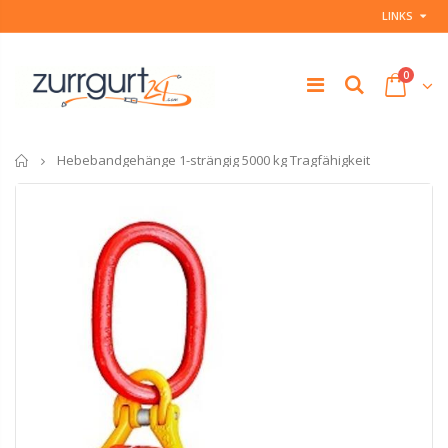
LINKS
0
Startseite
Hebebandgehänge 1-strängig 5000 kg Tragfähigkeit