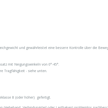
eichgewicht und gewährleistet eine bessere Kontrolle über die Bew
insatz mit Neigungswinkeln von 0°-45°.
e Tragfähigkeit - siehe unten.
eklasse 8 (oder höher) gefertigt.
n (Hebeband, Verbindungsteil oder Lasthaken) problemlos nachbesc