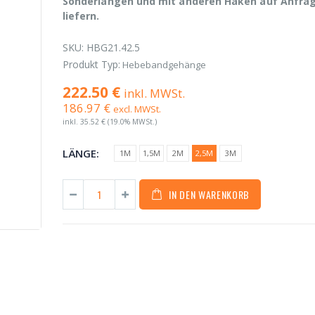
Sonderlängen und mit anderen Haken auf Anfra
liefern.
SKU:
HBG21.42.5
Produkt Typ:
Hebebandgehänge
222.50 €
inkl. MWSt.
186.97 €
excl. MWSt.
inkl.
35.52 €
(19.0% MWSt.)
LÄNGE:
1M
1,5M
2M
2,5M
3M
IN DEN WARENKORB