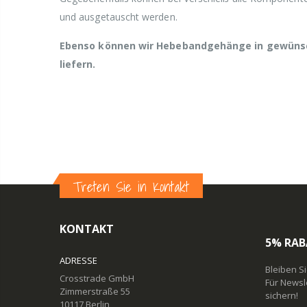
und ausgetauscht werden.
Ebenso können wir Hebebandgehänge in gewünsc
liefern.
Treten Sie in Kontakt
KONTAKT
5% RAB
ADRESSE
Bleiben S
Crosstrade GmbH
Für Newsl
Zimmerstraße 55
sichern!
10117 Berlin