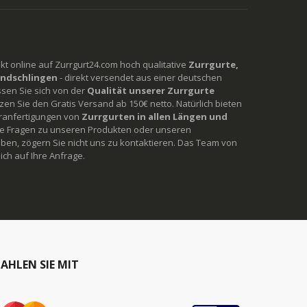
rekt online auf Zurrgurt24.com hoch qualitative
Zurrgurte,
ndschlingen
- direkt versendet aus einer deutschen
ssen Sie sich von der
Qualität unserer Zurrgurte
en Sie den Gratis Versand ab 150€ netto. Natürlich bieten
ranfertigungen von
Zurrgurten in allen Längen und
Sie Fragen zu unseren Produkten oder unseren
ben, zögern Sie nicht uns zu kontaktieren. Das Team von
ich auf Ihre Anfrage.
AHLEN SIE MIT