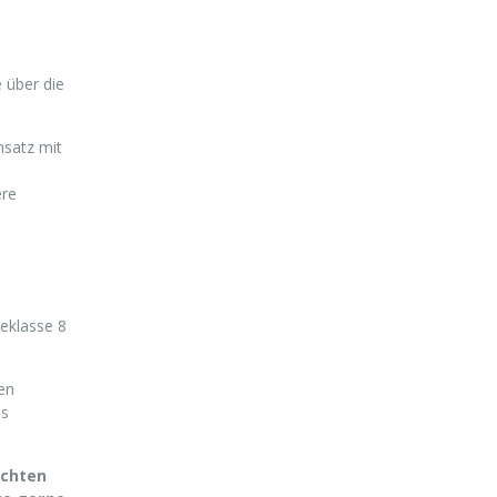
 über die
nsatz mit
ere
teklasse 8
en
os
schten