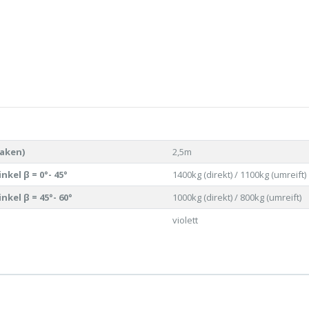
aken)
2,5m
kel β = 0°- 45°
1400kg (direkt) / 1100kg (umreift)
kel β = 45°- 60°
1000kg (direkt) / 800kg (umreift)
violett