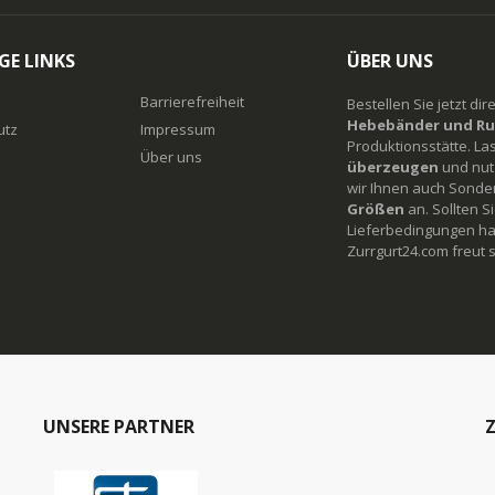
GE LINKS
ÜBER UNS
Barrierefreiheit
Bestellen Sie jetzt di
Hebebänder und Ru
utz
Impressum
Produktionsstätte. La
Über uns
überzeugen
und nutz
wir Ihnen auch Sonde
Größen
an. Sollten 
Lieferbedingungen ha
Zurrgurt24.com freut s
UNSERE PARTNER
Z