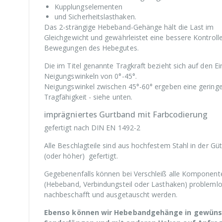
Kupplungselementen
und Sicherheitslasthaken.
Das 2-strängige Hebeband-Gehänge hält die Last im
Gleichgewicht und gewährleistet eine bessere Kontrolle
Bewegungen des Hebegutes.
Die im Titel genannte Tragkraft bezieht sich auf den Ei
Neigungswinkeln von 0°-45°.
Neigungswinkel zwischen 45°-60° ergeben eine gering
Tragfähigkeit - siehe unten.
imprägniertes Gurtband mit Farbcodierung
gefertigt nach DIN EN 1492-2
Alle Beschlagteile sind aus hochfestem Stahl in der Gü
(oder höher) gefertigt.
Gegebenenfalls können bei Verschleiß alle Komponent
(Hebeband, Verbindungsteil oder Lasthaken) probleml
nachbeschafft und ausgetauscht werden.
Ebenso können wir Hebebandgehänge in gewün