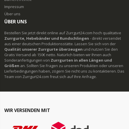
Impressum
Über uns
ÜBER UNS
Bestellen Sie jetzt direkt online auf Zurrgurt24.com hoch qualitative
Zurrgurte, Hebebänder und Rundschlingen
- direkt versendet
aus einer deutschen Produktionsstätte. Lassen Sie sich von der
Qualität unserer Zurrgurte überzeugen
und nutzen Sie den
Gratis Versand ab 150€ netto. Natürlich bieten wir Ihnen auch
Sonderanfertigungen von
Zurrgurten in allen Längen und
Größen
an. Sollten Sie Fragen zu unseren Produkten oder unseren
Lieferbedingungen haben, zögern Sie nicht uns zu kontaktieren. Das
Team von Zurrgurt24.com freut sich auf Ihre Anfrage.
WIR VERSENDEN MIT