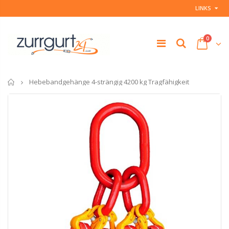
LINKS
0
Startseite
Hebebandgehänge 4-strängig 4200 kg Tragfähigkeit