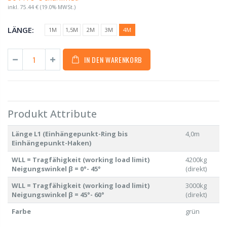
inkl.
75.44 €
(19.0% MWSt.)
LÄNGE:
1M
1,5M
2M
3M
4M
IN DEN WARENKORB
Produkt Attribute
Länge L1 (Einhängepunkt-Ring bis
4,0m
Einhängepunkt-Haken)
WLL = Tragfähigkeit (working load limit)
4200kg
Neigungswinkel β = 0°- 45°
(direkt)
WLL = Tragfähigkeit (working load limit)
3000kg
Neigungswinkel β = 45°- 60°
(direkt)
Farbe
grün