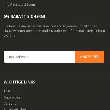
info@zurrgurt24.com
5% RABATT SICHERN!
Bleiben Sie am laufenden über unsere Angebote und Aktionen.
Für Newsletter anmelden und
5% Rabatt
auf den nächsten Einkauf
sichern!
ANMELDEN
WICHTIGE LINKS
AGB
Datenschutz
Versand
Barrierefreiheit