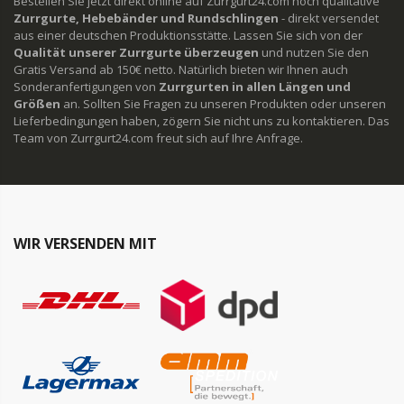
Bestellen Sie jetzt direkt online auf Zurrgurt24.com hoch qualitative
Zurrgurte, Hebebänder und Rundschlingen
- direkt versendet
aus einer deutschen Produktionsstätte. Lassen Sie sich von der
Qualität unserer Zurrgurte überzeugen
und nutzen Sie den
Gratis Versand ab 150€ netto. Natürlich bieten wir Ihnen auch
Sonderanfertigungen von
Zurrgurten in allen Längen und
Größen
an. Sollten Sie Fragen zu unseren Produkten oder unseren
Lieferbedingungen haben, zögern Sie nicht uns zu kontaktieren. Das
Team von Zurrgurt24.com freut sich auf Ihre Anfrage.
WIR VERSENDEN MIT