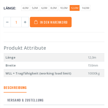
LÄNGE:
4,0M
5,0M
6,0M
8,0M
10,0M
12,0M
14,0M
IN DEN WARENKORB
Produkt Attribute
Länge
12,0m
Breite
150mm
WLL = Tragfähigkeit (working load limit)
10000kg
BESCHREIBUNG
VERSAND & ZUSTELLUNG