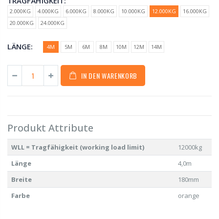
TRAGFÄHIGKEIT:
2.000KG
4.000KG
6.000KG
8.000KG
10.000KG
12.000KG
16.000KG
20.000KG
24.000KG
LÄNGE:
4M
5M
6M
8M
10M
12M
14M
IN DEN WARENKORB
Produkt Attribute
WLL = Tragfähigkeit (working load limit)
12000kg
Länge
4,0m
Breite
180mm
Farbe
orange