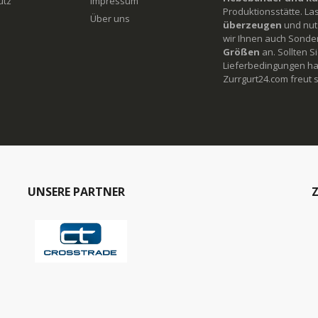
utz
Impressum
Produktionsstätte. La
Über uns
überzeugen
und nutz
wir Ihnen auch Sonde
Größen
an. Sollten 
Lieferbedingungen ha
Zurrgurt24.com freut s
UNSERE PARTNER
Z