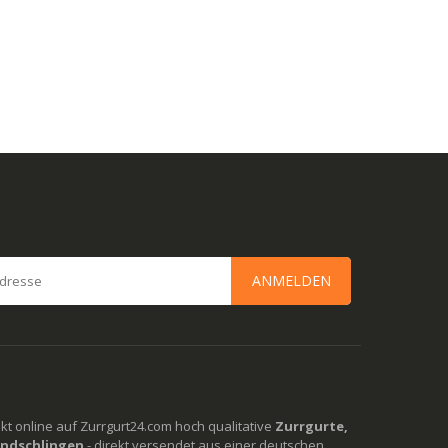
ANMELDEN
rekt online auf Zurrgurt24.com hoch qualitative
Zurrgurte,
ndschlingen
- direkt versendet aus einer deutschen