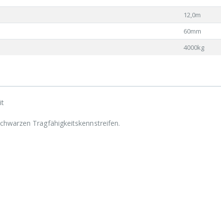
12,0m
60mm
4000kg
it
chwarzen Tragfähigkeitskennstreifen.