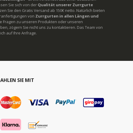
ssen Sie sich von der
Qualität unserer Zurrgurte
en Sie den Gratis Versand ab 150€ netto. Natürlich bieten
ranfertigungen von
Zurrgurten in allen Längen und
Sie Fragen zu unseren Produkten oder unseren
ben, zögern Sie nicht uns zu kontaktieren. Das Team von
ich auf Ihre Anfrage.
AHLEN SIE MIT