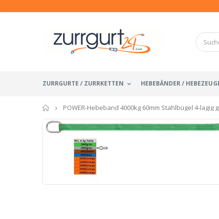
ZURRGURTE / ZURRKETTEN
HEBEBÄNDER / HEBEZEUG
Startseite
POWER-Hebeband 4000kg 60mm Stahlbügel 4-lagig g