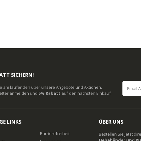
ATT SICHERN!
ie am laufenden über unsere Angebote und Aktionen.
etter anmelden und
5% Rabatt
auf den nächsten Einkauf
GE LINKS
ÜBER UNS
Barrierefreiheit
Bestellen Sie jetzt di
Hebebänder und Ru