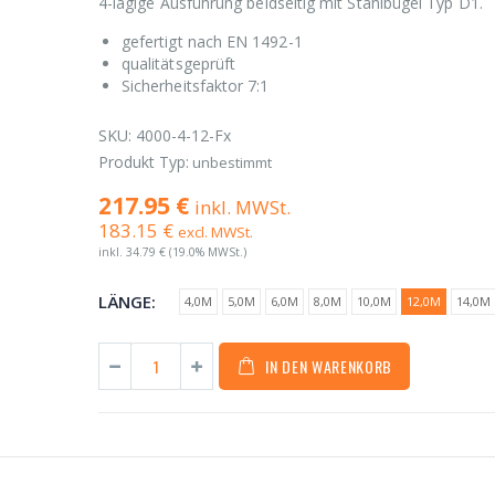
4-lagige Ausführung beidseitig mit Stahlbügel Typ D1.
gefertigt nach EN 1492-1
qualitätsgeprüft
Sicherheitsfaktor 7:1
SKU:
4000-4-12-Fx
Produkt Typ:
unbestimmt
217.95 €
inkl. MWSt.
183.15 €
excl. MWSt.
inkl.
34.79 €
(19.0% MWSt.)
LÄNGE:
4,0M
5,0M
6,0M
8,0M
10,0M
12,0M
14,0M
IN DEN WARENKORB