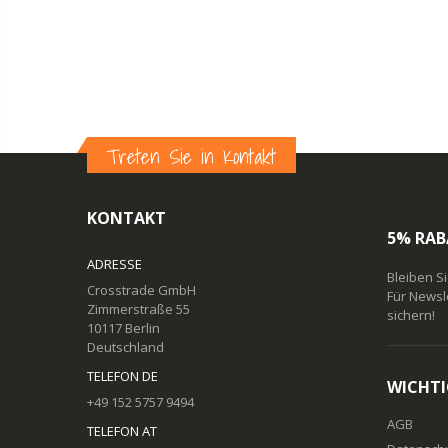
Treten Sie in Kontakt
KONTAKT
5% RAB
ADRESSE
Bleiben S
Crosstrade GmbH
Für Newsl
Zimmerstraße 55
sichern!
10117 Berlin
Deutschland
TELEFON DE
WICHTI
+49 152 5757 9494
AGB
TELEFON AT