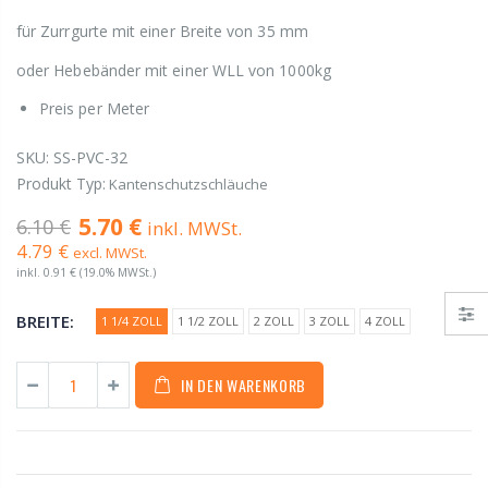
für Zurrgurte mit einer Breite von 35 mm
oder Hebebänder mit einer WLL von 1000kg
Preis per Meter
SKU:
SS-PVC-32
Produkt Typ:
Kantenschutzschläuche
5.70 €
6.10 €
inkl. MWSt.
4.79 €
excl. MWSt.
inkl.
0.91 €
(19.0% MWSt.)
BREITE:
1 1/4 ZOLL
1 1/2 ZOLL
2 ZOLL
3 ZOLL
4 ZOLL
IN DEN WARENKORB