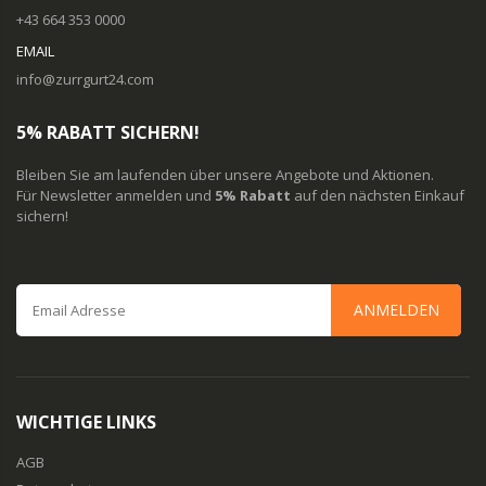
+43 664 353 0000
EMAIL
info@zurrgurt24.com
5% RABATT SICHERN!
Bleiben Sie am laufenden über unsere Angebote und Aktionen.
Für Newsletter anmelden und
5% Rabatt
auf den nächsten Einkauf
sichern!
ANMELDEN
WICHTIGE LINKS
AGB