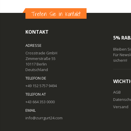
Treten Sie in Kontakt
KONTAKT
5% RAB
ADRESSE
Bleiben S
Crosstrade GmbH
Für Newsl
Zimmerstraße 55
sichern!
10117 Berlin
Deutschland
TELEFON DE
WICHTI
+49 152 5757 9494
AGB
TELEFON AT
Datensch
+43 664 353 0000
Versand
EMAIL
info@zurrgurt24.com