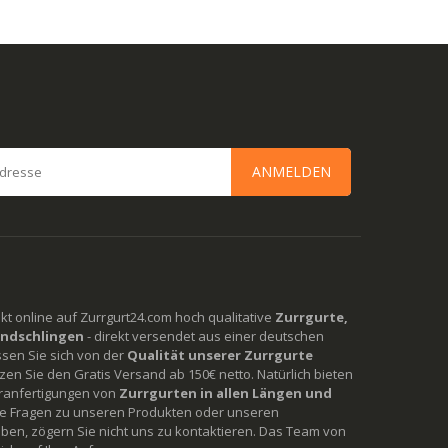
ANMELDEN
rekt online auf Zurrgurt24.com hoch qualitative
Zurrgurte,
ndschlingen
- direkt versendet aus einer deutschen
ssen Sie sich von der
Qualität unserer Zurrgurte
en Sie den Gratis Versand ab 150€ netto. Natürlich bieten
ranfertigungen von
Zurrgurten in allen Längen und
Sie Fragen zu unseren Produkten oder unseren
ben, zögern Sie nicht uns zu kontaktieren. Das Team von