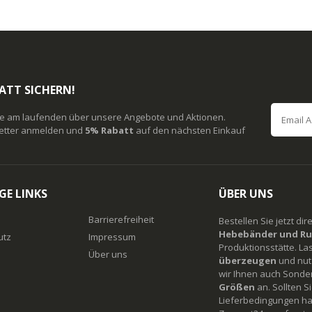
ATT SICHERN!
ie am laufenden über unsere Angebote und Aktionen.
etter anmelden und
5% Rabatt
auf den nächsten Einkauf
GE LINKS
ÜBER UNS
Barrierefreiheit
Bestellen Sie jetzt di
Hebebänder und Ru
utz
Impressum
Produktionsstätte. La
Über uns
überzeugen
und nutz
wir Ihnen auch Sonde
Größen
an. Sollten 
Lieferbedingungen ha