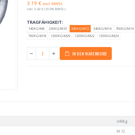
3.19 €
excl. MWSt.
inkl.
0.60 €
(19.0% MWSt.)
TRAGFÄHIGKEIT:
140KG/M8
230KG/M10
340KG/M12
340KG/M14
700KG/M16
700KG/M18
1200KG/M20
1200KG/M22
1200KG/M24
IN DEN WARENKORB
340kg
M 12