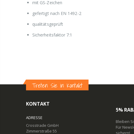
mit GS-Zeichen
gefertigt nach EN 1492-2
qualitätsgeprüft
Sicherheitsfaktor 7:1
Treten Sie in Kontakt
KONTAKT
5% RAB
ADRESSE
Bleiben S
Crosstrade GmbH
Für Newsl
Zimmerstraße 55
sichern!