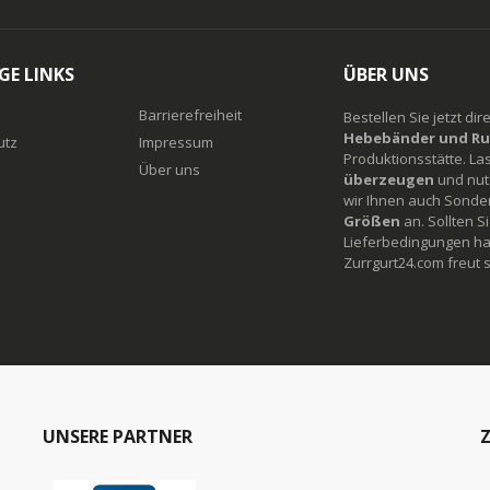
GE LINKS
ÜBER UNS
Barrierefreiheit
Bestellen Sie jetzt di
Hebebänder und Ru
utz
Impressum
Produktionsstätte. La
Über uns
überzeugen
und nutz
wir Ihnen auch Sonde
Größen
an. Sollten 
Lieferbedingungen ha
Zurrgurt24.com freut s
UNSERE PARTNER
Z