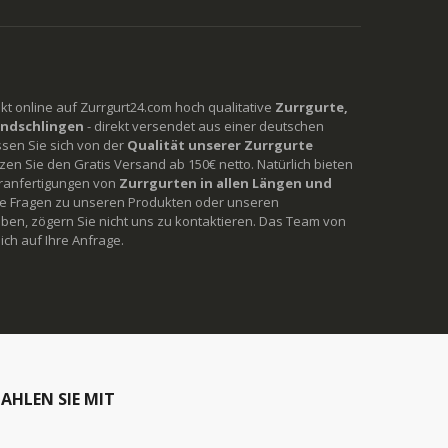
rekt online auf Zurrgurt24.com hoch qualitative
Zurrgurte,
ndschlingen
- direkt versendet aus einer deutschen
ssen Sie sich von der
Qualität unserer Zurrgurte
en Sie den Gratis Versand ab 150€ netto. Natürlich bieten
ranfertigungen von
Zurrgurten in allen Längen und
Sie Fragen zu unseren Produkten oder unseren
ben, zögern Sie nicht uns zu kontaktieren. Das Team von
ich auf Ihre Anfrage.
AHLEN SIE MIT