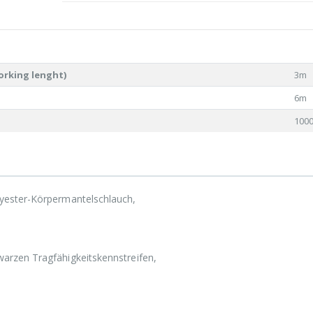
orking lenght)
3m
6m
100
yester-Körpermantelschlauch,
arzen Tragfähigkeitskennstreifen,