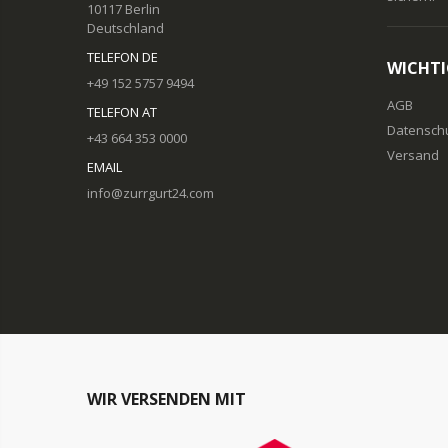
10117 Berlin
Deutschland
TELEFON DE
WICHTI
+49 152 5757 9494
AGB
TELEFON AT
Datensch
+43 664 353 0000
Versand
EMAIL
info@zurrgurt24.com
WIR VERSENDEN MIT