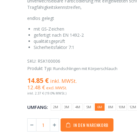
unverwechselbare Farbcodierung mit eingewebten sc
Tragfähigkeitskennstreifen,
endlos gelegt
mit GS-Zeichen
gefertigt nach EN 1492-2
qualitätsgeprüft
Sicherheitsfaktor 7:1
SKU:
RSK100006
Produkt Typ:
Rundschlingen mit Körperschlauch
14.85 €
inkl. MWSt.
12.48 €
excl. MWSt.
inkl.
2.37 €
(19.0% MWSt.)
UMFANG:
2M
3M
4M
5M
6M
8M
10M
12M
IN DEN WARENKORB