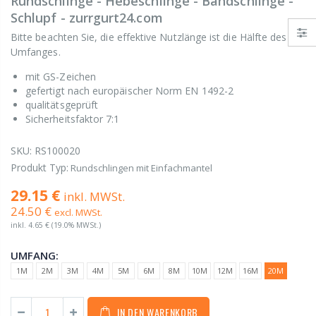
Rundschlinge - Hebeschlinge - Bandschlinge -
Schlupf - zurrgurt24.com
Bitte beachten Sie, die effektive Nutzlänge ist die Hälfte des
Umfanges.
mit GS-Zeichen
gefertigt nach europäischer Norm EN 1492-2
qualitätsgeprüft
Sicherheitsfaktor 7:1
SKU:
RS100020
Produkt Typ:
Rundschlingen mit Einfachmantel
29.15 €
inkl. MWSt.
24.50 €
excl. MWSt.
inkl.
4.65 €
(19.0% MWSt.)
UMFANG:
1M
2M
3M
4M
5M
6M
8M
10M
12M
16M
20M
IN DEN WARENKORB