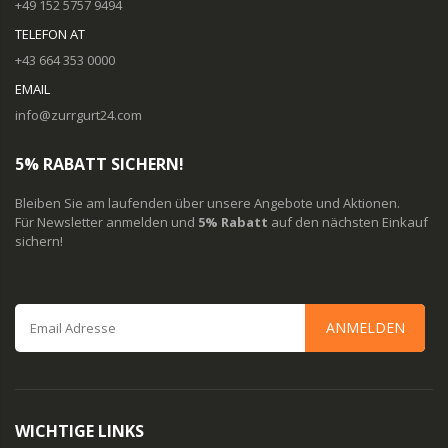
+49 152 5757 9494
TELEFON AT
+43 664 353 0000
EMAIL
info@zurrgurt24.com
5% RABATT SICHERN!
Bleiben Sie am laufenden über unsere Angebote und Aktionen.
Für Newsletter anmelden und
5% Rabatt
auf den nächsten Einkauf
sichern!
ANMELDEN
WICHTIGE LINKS