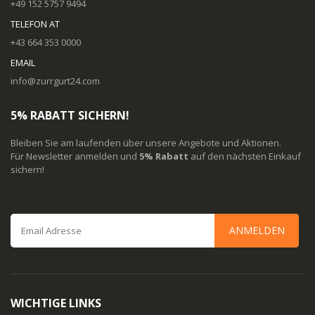
+49 152 5757 9494
TELEFON AT
+43 664 353 0000
EMAIL
info@zurrgurt24.com
5% RABATT SICHERN!
Bleiben Sie am laufenden über unsere Angebote und Aktionen.
Für Newsletter anmelden und
5% Rabatt
auf den nächsten Einkauf
sichern!
ANMELDEN
WICHTIGE LINKS