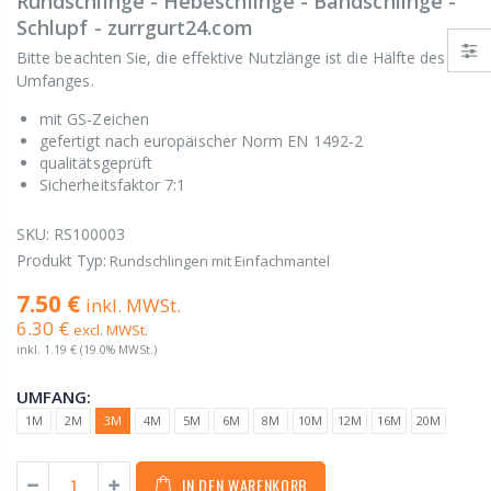
Rundschlinge - Hebeschlinge - Bandschlinge -
Schlupf - zurrgurt24.com
Bitte beachten Sie, die effektive Nutzlänge ist die Hälfte des
Umfanges.
mit GS-Zeichen
gefertigt nach europäischer Norm EN 1492-2
qualitätsgeprüft
Sicherheitsfaktor 7:1
SKU:
RS100003
Produkt Typ:
Rundschlingen mit Einfachmantel
7.50 €
inkl. MWSt.
6.30 €
excl. MWSt.
inkl.
1.19 €
(19.0% MWSt.)
UMFANG:
1M
2M
3M
4M
5M
6M
8M
10M
12M
16M
20M
IN DEN WARENKORB