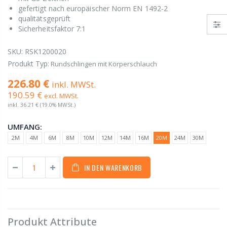
gefertigt nach europäischer Norm EN 1492-2
qualitätsgeprüft
Sicherheitsfaktor 7:1
SKU:
RSK1200020
Produkt Typ:
Rundschlingen mit Körperschlauch
226.80 €
inkl. MWSt.
190.59 €
excl. MWSt.
inkl.
36.21 €
(19.0% MWSt.)
UMFANG:
2M
4M
6M
8M
10M
12M
14M
16M
20M
24M
30M
IN DEN WARENKORB
Produkt Attribute