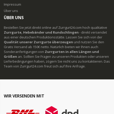
Impressum
Über uns
ÜBER UNS
Bestellen Sie jetzt direkt online auf Zurrgurt24.com hoch qualitative
Zurrgurte, Hebebänder und Rundschlingen
- direkt versendet
aus einer deutschen Produktionsstätte. Lassen Sie sich von der
Qualität unserer Zurrgurte überzeugen
und nutzen Sie den
Gratis Versand ab 150€ netto. Natürlich bieten wir Ihnen auch
Sonderanfertigungen von
Zurrgurten in allen Längen und
Größen
an. Sollten Sie Fragen zu unseren Produkten oder unseren
Lieferbedingungen haben, zögern Sie nicht uns zu kontaktieren. Das
Team von Zurrgurt24.com freut sich auf Ihre Anfrage.
WIR VERSENDEN MIT