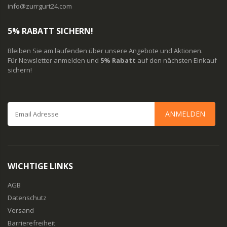
info@zurrgurt24.com
5% RABATT SICHERN!
Bleiben Sie am laufenden über unsere Angebote und Aktionen.
Für Newsletter anmelden und
5% Rabatt
auf den nächsten Einkauf
sichern!
ANMELDEN
WICHTIGE LINKS
AGB
Datenschutz
Versand
Barrierefreiheit