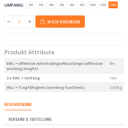
UMFANG:
2M
3M
4M
5M
6M
8M
10M
12M
16M
IN DEN WARENKORB
Produkt Attribute
EWL = effektive Arbeitslänge/Nutzlänge (effective
8m
working lenght)
2 x EWL = Umfang
16m
WLL = Tragfähigkeit (working load limit)
2000kg
BESCHREIBUNG
VERSAND & ZUSTELLUNG