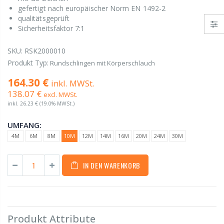
gefertigt nach europäischer Norm EN 1492-2
qualitätsgeprüft
Sicherheitsfaktor 7:1
SKU:
RSK2000010
Produkt Typ:
Rundschlingen mit Körperschlauch
164.30 €
inkl. MWSt.
138.07 €
excl. MWSt.
inkl.
26.23 €
(19.0% MWSt.)
UMFANG:
4M
6M
8M
10M
12M
14M
16M
20M
24M
30M
IN DEN WARENKORB
Produkt Attribute