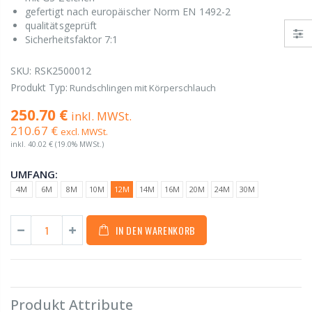
gefertigt nach europäischer Norm EN 1492-2
qualitätsgeprüft
Sicherheitsfaktor 7:1
SKU:
RSK2500012
Produkt Typ:
Rundschlingen mit Körperschlauch
250.70 €
inkl. MWSt.
210.67 €
excl. MWSt.
inkl.
40.02 €
(19.0% MWSt.)
UMFANG:
4M
6M
8M
10M
12M
14M
16M
20M
24M
30M
IN DEN WARENKORB
Produkt Attribute