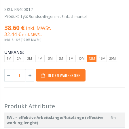
SKU:
RS400012
Produkt Typ:
Rundschlingen mit Einfachmantel
38.60 €
inkl. MWSt.
32.44 €
excl. MWSt.
inkl.
6.16 €
(19.0% MWSt.)
UMFANG:
1M
2M
3M
4M
5M
6M
8M
10M
12M
16M
20M
IN DEN WARENKORB
Produkt Attribute
EWL = effektive Arbeitslänge/Nutzlänge (effective
6m
working lenght)