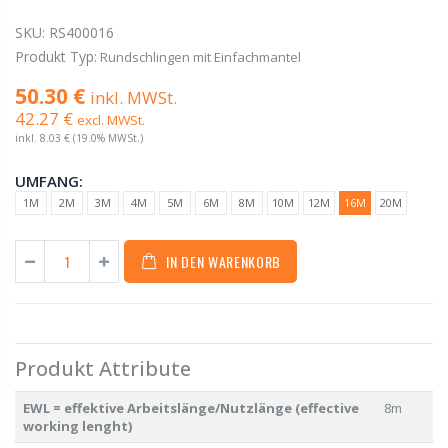
SKU:
RS400016
Produkt Typ:
Rundschlingen mit Einfachmantel
50.30 €
inkl. MWSt.
42.27 €
excl. MWSt.
inkl.
8.03 €
(19.0% MWSt.)
UMFANG:
1M
2M
3M
4M
5M
6M
8M
10M
12M
16M
20M
IN DEN WARENKORB
Produkt Attribute
EWL = effektive Arbeitslänge/Nutzlänge (effective
8m
working lenght)