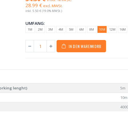
28.99 €
excl. MWSt.
inkl.
5.50 €
(19.0% MWSt.)
UMFANG:
1M
2M
3M
4M
5M
6M
8M
10M
12M
16M
IN DEN WARENKORB
orking lenght)
5m
10m
400