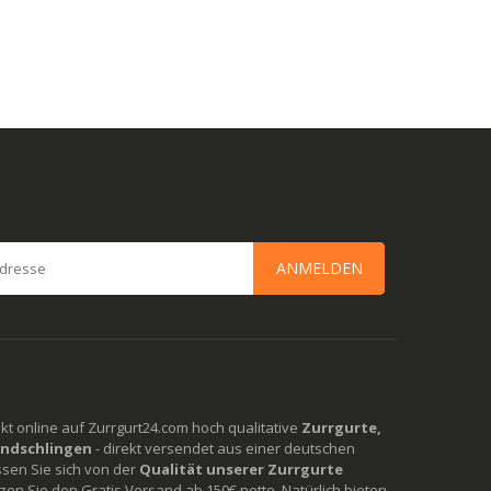
ANMELDEN
rekt online auf Zurrgurt24.com hoch qualitative
Zurrgurte,
ndschlingen
- direkt versendet aus einer deutschen
ssen Sie sich von der
Qualität unserer Zurrgurte
en Sie den Gratis Versand ab 150€ netto. Natürlich bieten