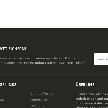
ATT SICHERN!
ie am laufenden über unsere Angebote und Aktionen.
etter anmelden und
5% Rabatt
auf den nächsten Einkauf
GE LINKS
ÜBER UNS
Barrierefreiheit
Bestellen Sie jetzt di
Hebebänder und Ru
utz
Impressum
Produktionsstätte. La
Über uns
überzeugen
und nutz