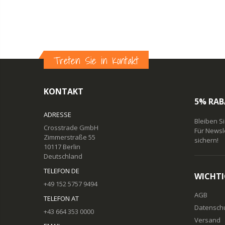
Treten Sie in Kontakt
KONTAKT
5% RAB
ADRESSE
Bleiben S
Crosstrade GmbH
Für Newsl
Zimmerstraße 55
sichern!
10117 Berlin
Deutschland
TELEFON DE
WICHTI
+49 152 5757 9494
AGB
TELEFON AT
Datensch
+43 664 353 0000
Versand