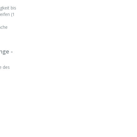
gkeit bis
eifen (1
ache
nge -
te des