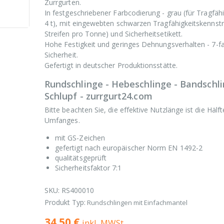
Zurrgurten.
In festgeschriebener Farbcodierung - grau (für Tragfähi
4 t), mit eingewebten schwarzen Tragfähigkeitskennstr
Streifen pro Tonne) und Sicherheitsetikett.
Hohe Festigkeit und geringes Dehnungsverhalten - 7-f
Sicherheit.
Gefertigt in deutscher Produktionsstätte.
Rundschlinge - Hebeschlinge - Bandschli
Schlupf - zurrgurt24.com
Bitte beachten Sie, die effektive Nutzlänge ist die Hälf
Umfanges.
mit GS-Zeichen
gefertigt nach europäischer Norm EN 1492-2
qualitätsgeprüft
Sicherheitsfaktor 7:1
SKU:
RS400010
Produkt Typ:
Rundschlingen mit Einfachmantel
34.50 €
inkl. MWSt.