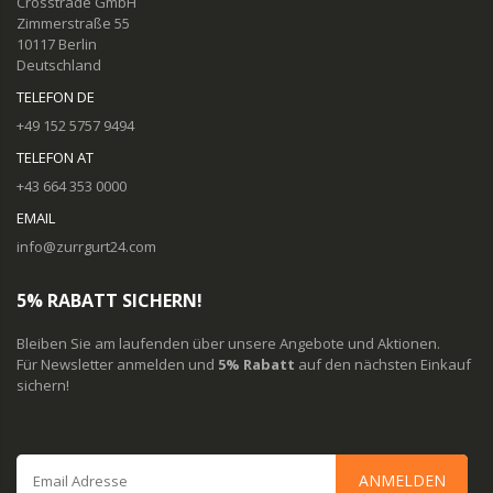
Crosstrade GmbH
Zimmerstraße 55
10117 Berlin
Deutschland
TELEFON DE
+49 152 5757 9494
TELEFON AT
+43 664 353 0000
EMAIL
info@zurrgurt24.com
5% RABATT SICHERN!
Bleiben Sie am laufenden über unsere Angebote und Aktionen.
Für Newsletter anmelden und
5% Rabatt
auf den nächsten Einkauf
sichern!
ANMELDEN