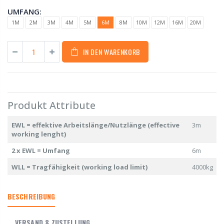
UMFANG:
1M
2M
3M
4M
5M
6M
8M
10M
12M
16M
20M
IN DEN WARENKORB
Produkt Attribute
EWL = effektive Arbeitslänge/Nutzlänge (effective
3m
working lenght)
2 x EWL = Umfang
6m
WLL = Tragfähigkeit (working load limit)
4000kg
BESCHREIBUNG
VERSAND & ZUSTELLUNG