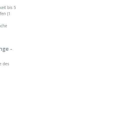
eit bis 5
fen (1
ache
nge -
te des