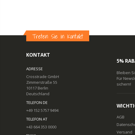
Treten Sie in Kontakt
KONTAKT
5% RAB
ADRESSE
Bleiben S
Crosstrade GmbH
Für Newsl
Zimmerstraße 55
sichern!
10117 Berlin
Deutschland
TELEFON DE
WICHTI
+49 152 5757 9494
AGB
TELEFON AT
Datensch
+43 664 353 0000
Versand