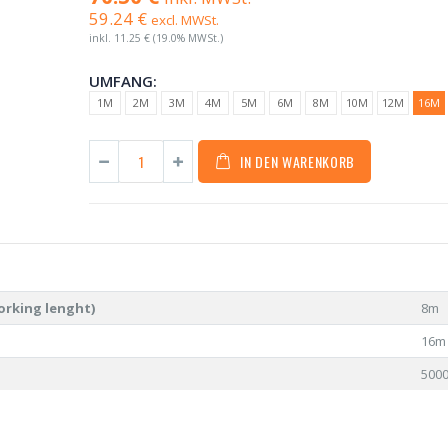
59.24 €
excl. MWSt.
inkl.
11.25 €
(19.0% MWSt.)
UMFANG:
1M
2M
3M
4M
5M
6M
8M
10M
12M
16M
IN DEN WARENKORB
orking lenght)
8m
16m
500