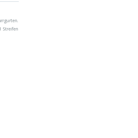
rrgurten.
1 Streifen