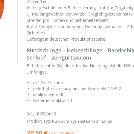
Zurrgurten.
In festgeschriebener Farbcodierung - rot (für Tragfähigk
t), mit eingewebten schwarzen Tragfähigkeitskennstrei
Streifen pro Tonne) und Sicherheitsetikett.
Hohe Festigkeit und geringes Dehnungsverhalten - 7-f
Sicherheit.
Gefertigt in deutscher Produktionsstätte.
Rundschlinge - Hebeschlinge - Bandschli
Schlupf - zurrgurt24.com
Bitte beachten Sie, die effektive Nutzlänge ist die Hälf
Umfanges.
mit GS-Zeichen
gefertigt nach europäischer Norm EN 1492-2
qualitätsgeprüft
Sicherheitsfaktor 7:1
SKU:
RS500016
Produkt Typ:
Rundschlingen mit Einfachmantel
70.50 €
inkl. MWSt.