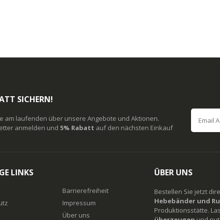
ATT SICHERN!
ie am laufenden über unsere Angebote und Aktionen.
etter anmelden und
5% Rabatt
auf den nächsten Einkauf
GE LINKS
ÜBER UNS
Barrierefreiheit
Bestellen Sie jetzt di
Hebebänder und Ru
utz
Impressum
Produktionsstätte. La
Über uns
überzeugen
und nutz