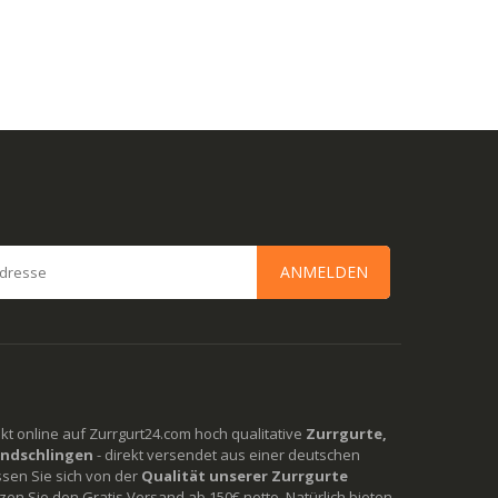
ANMELDEN
rekt online auf Zurrgurt24.com hoch qualitative
Zurrgurte,
ndschlingen
- direkt versendet aus einer deutschen
ssen Sie sich von der
Qualität unserer Zurrgurte
en Sie den Gratis Versand ab 150€ netto. Natürlich bieten