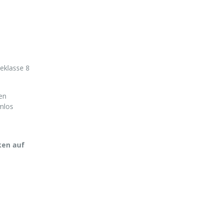
teklasse 8
en
mlos
ken auf