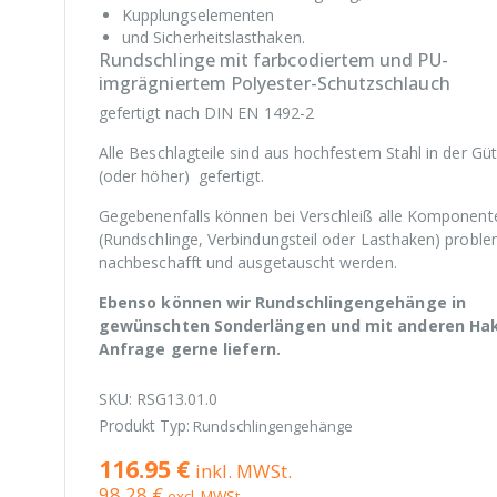
Kupplungselementen
und Sicherheitslasthaken.
Rundschlinge mit farbcodiertem und PU-
imgrägniertem Polyester-Schutzschlauch
gefertigt nach DIN EN 1492-2
Alle Beschlagteile sind aus hochfestem Stahl in der Gü
(oder höher) gefertigt.
Gegebenenfalls können bei Verschleiß alle Komponent
(Rundschlinge, Verbindungsteil oder Lasthaken) proble
nachbeschafft und ausgetauscht werden.
Ebenso können wir Rundschlingengehänge in
gewünschten Sonderlängen und mit anderen Ha
Anfrage gerne liefern.
SKU:
RSG13.01.0
Produkt Typ:
Rundschlingengehänge
116.95 €
inkl. MWSt.
98.28 €
excl. MWSt.