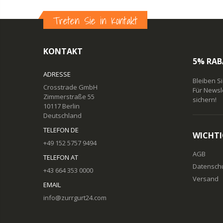
Treten Sie in Kontakt
KONTAKT
5% RAB
ADRESSE
Bleiben S
Crosstrade GmbH
Für Newsl
Zimmerstraße 55
sichern!
10117 Berlin
Deutschland
TELEFON DE
WICHTI
+49 152 5757 9494
AGB
TELEFON AT
Datensch
+43 664 353 0000
Versand
EMAIL
info@zurrgurt24.com