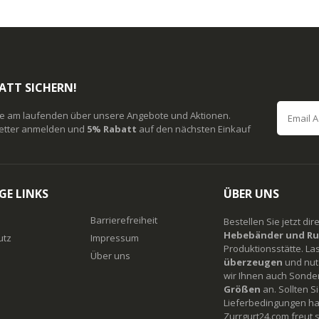
ATT SICHERN!
ie am laufenden über unsere Angebote und Aktionen.
etter anmelden und
5% Rabatt
auf den nächsten Einkauf
GE LINKS
ÜBER UNS
Barrierefreiheit
Bestellen Sie jetzt di
Hebebänder und Ru
utz
Impressum
Produktionsstätte. La
Über uns
überzeugen
und nutz
wir Ihnen auch Sonde
Größen
an. Sollten 
Lieferbedingungen ha
Zurrgurt24.com freut s