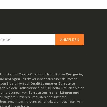
ANMELDEN
rekt online auf Zurrgurt24.com hoch qualitative
Zurrgurte,
ndschlingen
- direkt versendet aus einer deutschen
ssen Sie sich von der
Qualität unserer Zurrgurte
en Sie den Gratis Versand ab 150€ netto. Natürlich bieten
ranfertigungen von
Zurrgurten in allen Längen und
Sie Fragen zu unseren Produkten oder unseren
ben, zögern Sie nicht uns zu kontaktieren. Das Team von
ich auf Ihre Anfrage.