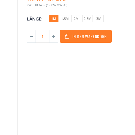
inkl.
18.67 €
(19.0% MWSt.)
LÄNGE:
1M
1,5M
2M
2,5M
3M
IN DEN WARENKORB