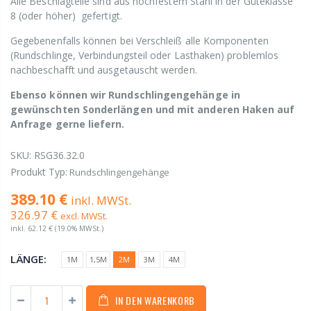
Alle Beschlagteile sind aus hochfestem Stahl in der Güteklasse
8 (oder höher) gefertigt.
Gegebenenfalls können bei Verschleiß alle Komponenten
(Rundschlinge, Verbindungsteil oder Lasthaken) problemlos
nachbeschafft und ausgetauscht werden.
Ebenso können wir Rundschlingengehänge in
gewünschten Sonderlängen und mit anderen Haken auf
Anfrage gerne liefern.
SKU:
RSG36.32.0
Produkt Typ:
Rundschlingengehänge
389.10 €
inkl. MWSt.
326.97 €
excl. MWSt.
inkl.
62.12 €
(19.0% MWSt.)
LÄNGE:
1M
1,5M
2M
3M
4M
IN DEN WARENKORB