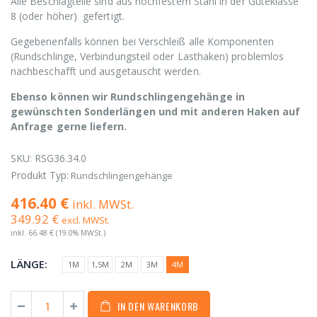
Alle Beschlagteile sind aus hochfestem Stahl in der Güteklasse
8 (oder höher) gefertigt.
Gegebenenfalls können bei Verschleiß alle Komponenten
(Rundschlinge, Verbindungsteil oder Lasthaken) problemlos
nachbeschafft und ausgetauscht werden.
Ebenso können wir Rundschlingengehänge in
gewünschten Sonderlängen und mit anderen Haken auf
Anfrage gerne liefern.
SKU:
RSG36.34.0
Produkt Typ:
Rundschlingengehänge
416.40 €
inkl. MWSt.
349.92 €
excl. MWSt.
inkl.
66.48 €
(19.0% MWSt.)
LÄNGE:
1M
1,5M
2M
3M
4M
IN DEN WARENKORB