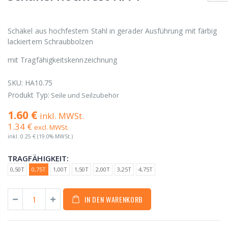
Schäkel aus hochfestem Stahl in gerader Ausführung mit färbig
lackiertem Schraubbolzen
mit Tragfähigkeitskennzeichnung
SKU:
HA10.75
Produkt Typ:
Seile und Seilzubehör
1.60 €
inkl. MWSt.
1.34 €
excl. MWSt.
inkl.
0.25 €
(19.0% MWSt.)
TRAGFÄHIGKEIT:
0,50T
0,75T
1,00T
1,50T
2,00T
3,25T
4,75T
IN DEN WARENKORB