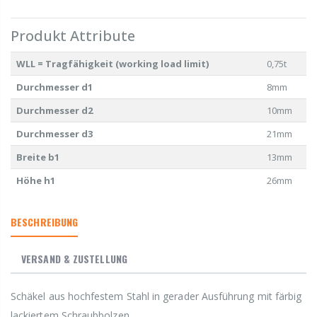
Produkt Attribute
WLL = Tragfähigkeit (working load limit)
0,75t
Durchmesser d1
8mm
Durchmesser d2
10mm
Durchmesser d3
21mm
Breite b1
13mm
Höhe h1
26mm
BESCHREIBUNG
VERSAND & ZUSTELLUNG
Schäkel aus hochfestem Stahl in gerader Ausführung mit färbig
lackiertem Schraubbolzen