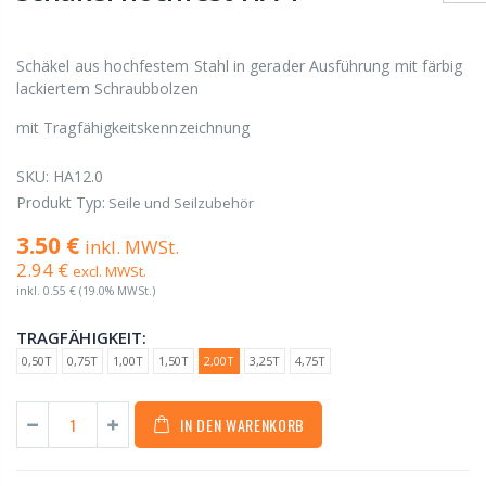
Schäkel aus hochfestem Stahl in gerader Ausführung mit färbig
lackiertem Schraubbolzen
mit Tragfähigkeitskennzeichnung
SKU:
HA12.0
Produkt Typ:
Seile und Seilzubehör
3.50 €
inkl. MWSt.
2.94 €
excl. MWSt.
inkl.
0.55 €
(19.0% MWSt.)
TRAGFÄHIGKEIT:
0,50T
0,75T
1,00T
1,50T
2,00T
3,25T
4,75T
IN DEN WARENKORB