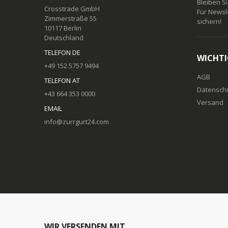
Bleiben S
Crosstrade GmbH
Für Newsl
Zimmerstraße 55
sichern!
10117 Berlin
Deutschland
TELEFON DE
WICHTI
+49 152 5757 9494
AGB
TELEFON AT
Datensch
+43 664 353 0000
Versand
EMAIL
info@zurrgurt24.com
WIR VERSENDEN MIT