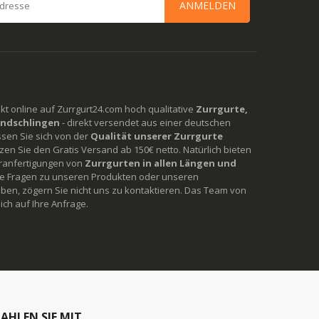
ANMELDEN
rekt online auf Zurrgurt24.com hoch qualitative
Zurrgurte,
ndschlingen
- direkt versendet aus einer deutschen
ssen Sie sich von der
Qualität unserer Zurrgurte
en Sie den Gratis Versand ab 150€ netto. Natürlich bieten
ranfertigungen von
Zurrgurten in allen Längen und
Sie Fragen zu unseren Produkten oder unseren
ben, zögern Sie nicht uns zu kontaktieren. Das Team von
ich auf Ihre Anfrage.
AHLEN SIE MIT