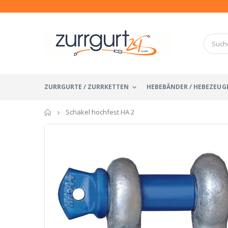
ZURRGURTE / ZURRKETTEN
HEBEBÄNDER / HEBEZEUG
Startseite
Schäkel hochfest HA 2