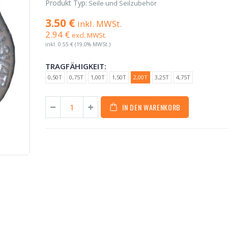
Produkt Typ:
Seile und Seilzubehör
3.50 €
inkl. MWSt.
2.94 €
excl. MWSt.
inkl.
0.55 €
(19.0% MWSt.)
TRAGFÄHIGKEIT:
0,50T
0,75T
1,00T
1,50T
2,00T
3,25T
4,75T
IN DEN WARENKORB