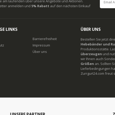
ie am laufenden über unsere Angebote und Aktionen.
etter anmelden und
5% Rabatt
auf den nächsten Einkauf
GE LINKS
ÜBER UNS
Barrierefreiheit
Bestellen Sie jetzt di
Hebebänder und Ru
utz
Impressum
Produktionsstätte. La
Über uns
überzeugen
und nutz
wir Ihnen auch Sonde
Größen
an. Sollten 
Lieferbedingungen ha
Zurrgurt24.com freut s
UNSERE PARTNER
Z