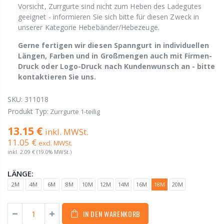
Vorsicht, Zurrgurte sind nicht zum Heben des Ladegutes
geeignet - informieren Sie sich bitte für diesen Zweck in
unserer Kategorie Hebebänder/Hebezeuge.
Gerne fertigen wir diesen Spanngurt in individuellen
Längen, Farben und in Großmengen auch mit Firmen-
Druck oder Logo-Druck nach Kundenwunsch an - bitte
kontaktieren Sie uns.
SKU:
311018
Produkt Typ:
Zurrgurte 1-teilig
13.15 €
inkl. MWSt.
11.05 €
excl. MWSt.
inkl.
2.09 €
(19.0% MWSt.)
LÄNGE:
2M
4M
6M
8M
10M
12M
14M
16M
18M
20M
IN DEN WARENKORB