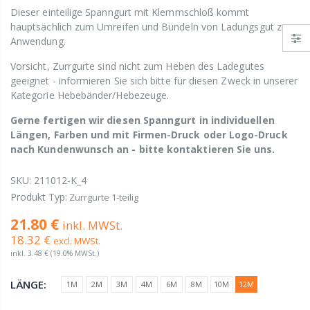
Dieser einteilige Spanngurt mit Klemmschloß kommt
hauptsächlich zum Umreifen und Bündeln von Ladungsgut zur
Anwendung.
Vorsicht, Zurrgurte sind nicht zum Heben des Ladegutes
geeignet - informieren Sie sich bitte für diesen Zweck in unserer
Kategorie Hebebänder/Hebezeuge.
Gerne fertigen wir diesen Spanngurt in individuellen
Längen, Farben und mit Firmen-Druck oder Logo-Druck
nach Kundenwunsch an - bitte kontaktieren Sie uns.
SKU:
211012-K_4
Produkt Typ:
Zurrgurte 1-teilig
21.80 €
inkl. MWSt.
18.32 €
excl. MWSt.
inkl.
3.48 €
(19.0% MWSt.)
LÄNGE:
1M
2M
3M
4M
6M
8M
10M
12M