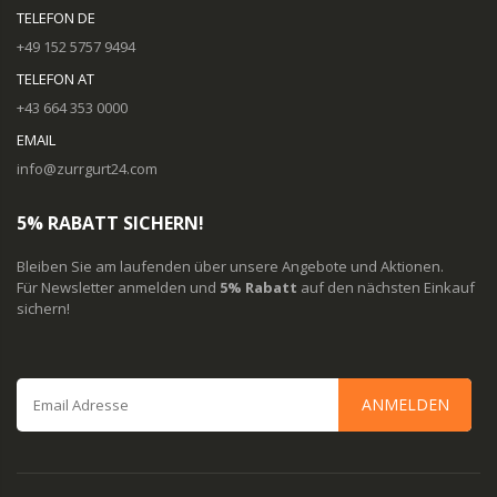
TELEFON DE
+49 152 5757 9494
TELEFON AT
+43 664 353 0000
EMAIL
info@zurrgurt24.com
5% RABATT SICHERN!
Bleiben Sie am laufenden über unsere Angebote und Aktionen.
Für Newsletter anmelden und
5% Rabatt
auf den nächsten Einkauf
sichern!
ANMELDEN