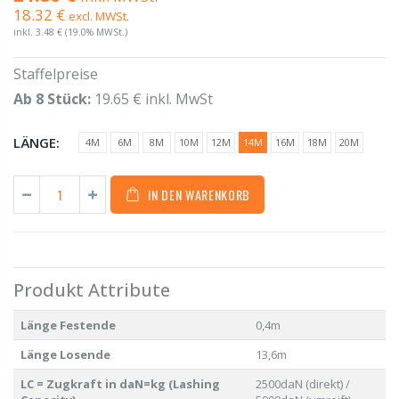
18.32 €
excl. MWSt.
inkl.
3.48 €
(19.0% MWSt.)
Staffelpreise
Ab 8 Stück:
19.65 € inkl. MwSt
LÄNGE:
4M
6M
8M
10M
12M
14M
16M
18M
20M
IN DEN WARENKORB
Produkt Attribute
Länge Festende
0,4m
Länge Losende
13,6m
LC = Zugkraft in daN=kg (Lashing
2500daN (direkt) /