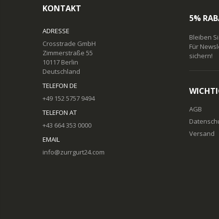
KONTAKT
5% RAB
ADRESSE
Bleiben S
Crosstrade GmbH
Für Newsl
Zimmerstraße 55
sichern!
10117 Berlin
Deutschland
TELEFON DE
WICHTI
+49 152 5757 9494
AGB
TELEFON AT
Datensch
+43 664 353 0000
Versand
EMAIL
info@zurrgurt24.com