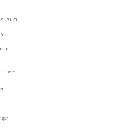
is 20 m
der
nd mit
it einem
er
igen.