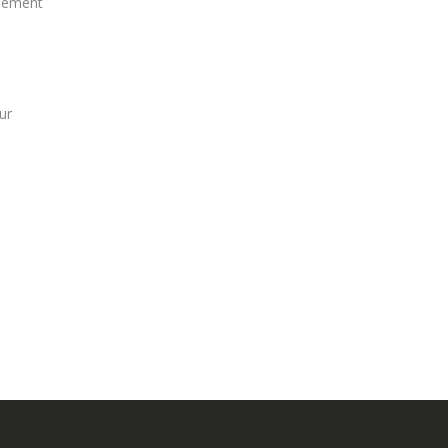
element
ur