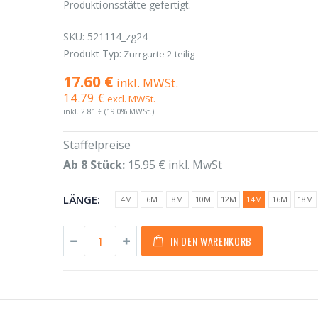
Produktionsstätte gefertigt.
SKU:
521114_zg24
Produkt Typ:
Zurrgurte 2-teilig
17.60 €
inkl. MWSt.
14.79 €
excl. MWSt.
inkl.
2.81 €
(19.0% MWSt.)
Staffelpreise
Ab 8 Stück:
15.95 € inkl. MwSt
LÄNGE:
4M
6M
8M
10M
12M
14M
16M
18M
IN DEN WARENKORB