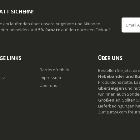
ATT SICHERN!
ie am laufenden über unsere Angebote und Aktionen.
etter anmelden und
5% Rabatt
auf den nächsten Einkauf
GE LINKS
ÜBER UNS
Barrierefreiheit
Bestellen Sie jetzt di
Hebebänder und Ru
utz
Impressum
Produktionsstätte. La
Über uns
überzeugen
und nutz
wir Ihnen auch Sonde
Größen
an. Sollten 
Lieferbedingungen ha
Zurrgurt24.com freut s