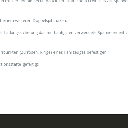
d mit der double-security-lock-Druckratsche RTD5001 B als Spann
t einem weiteren Doppelspitzhaken.
 der Ladungssicherung das am häufigsten verwendete Spannelement z
urrpunkten (Zurrösen, Ringe) eines Fahrzeuges befestigen.
ionsstätte gefertigt.