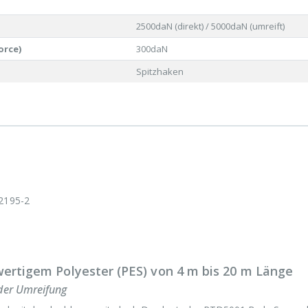
2500daN (direkt) / 5000daN (umreift)
orce)
300daN
Spitzhaken
12195-2
wertigem Polyester (PES) von 4 m bis 20 m Länge
 der Umreifung