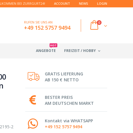
LKOMMEN BEI ZURRGURT24!
ACCOUNT
NEWS
LOGIN
RUFEN SIE UNS AN
0
+49 152 5757 9494
HOT
ANGEBOTE
FREIZEIT / HOBBY
GRATIS LIEFERUNG
00
AB 150 € NETTO
n
BESTER PREIS
AM DEUTSCHEN MARKT
Kontakt via WHATSAPP
12195-2
+49 152 5757 9494