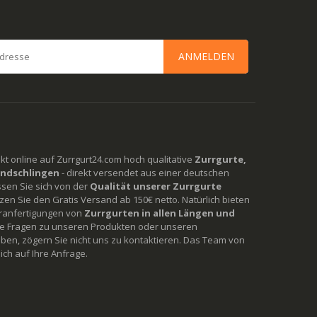
ANMELDEN
rekt online auf Zurrgurt24.com hoch qualitative
Zurrgurte,
ndschlingen
- direkt versendet aus einer deutschen
ssen Sie sich von der
Qualität unserer Zurrgurte
en Sie den Gratis Versand ab 150€ netto. Natürlich bieten
ranfertigungen von
Zurrgurten in allen Längen und
Sie Fragen zu unseren Produkten oder unseren
ben, zögern Sie nicht uns zu kontaktieren. Das Team von
ich auf Ihre Anfrage.