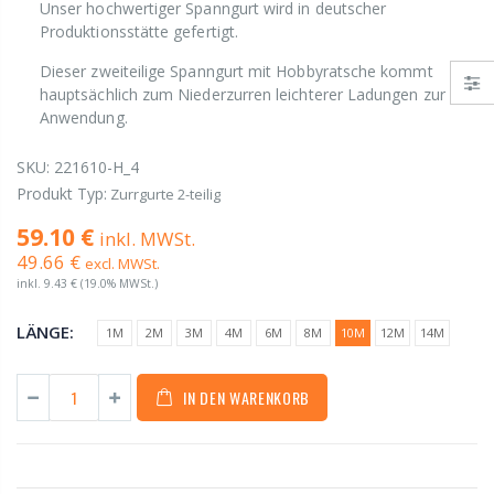
Unser hochwertiger Spanngurt wird in deutscher
Produktionsstätte gefertigt.
Dieser zweiteilige Spanngurt mit Hobbyratsche kommt
hauptsächlich zum Niederzurren leichterer Ladungen zur
Anwendung.
SKU:
221610-H_4
Produkt Typ:
Zurrgurte 2-teilig
59.10 €
inkl. MWSt.
49.66 €
excl. MWSt.
inkl.
9.43 €
(19.0% MWSt.)
LÄNGE:
1M
2M
3M
4M
6M
8M
10M
12M
14M
IN DEN WARENKORB