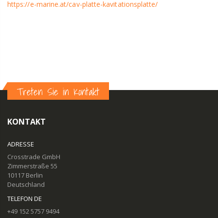
https://e-marine.at/cav-platte-kavitationsplatte/
Treten Sie in Kontakt
KONTAKT
ADRESSE
Crosstrade GmbH
Zimmerstraße 55
10117 Berlin
Deutschland
TELEFON DE
+49 152 5757 9494