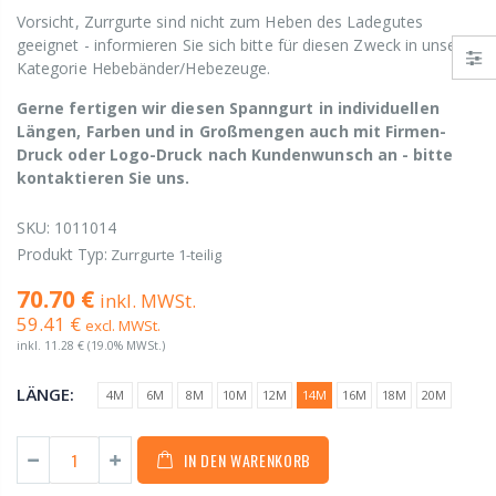
Vorsicht, Zurrgurte sind nicht zum Heben des Ladegutes
geeignet - informieren Sie sich bitte für diesen Zweck in unserer
Kategorie Hebebänder/Hebezeuge.
Gerne fertigen wir diesen Spanngurt in individuellen
Längen, Farben und in Großmengen auch mit Firmen-
Druck oder Logo-Druck nach Kundenwunsch an - bitte
kontaktieren Sie uns.
SKU:
1011014
Produkt Typ:
Zurrgurte 1-teilig
70.70 €
inkl. MWSt.
59.41 €
excl. MWSt.
inkl.
11.28 €
(19.0% MWSt.)
LÄNGE:
4M
6M
8M
10M
12M
14M
16M
18M
20M
IN DEN WARENKORB